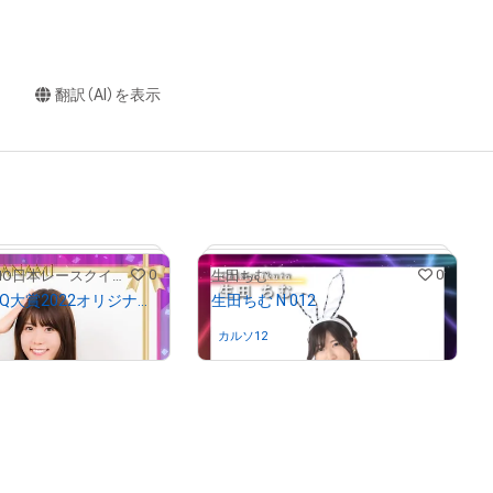
翻訳（AI）を表示
0
0
Adam byGMO日本レースクイーン大賞2022
生田ちむ
宮瀬七海 RQ大賞2022オリジナルNFTトレカ
生田ちむ N 012
んが保有中
カルソ12
さんが保有中