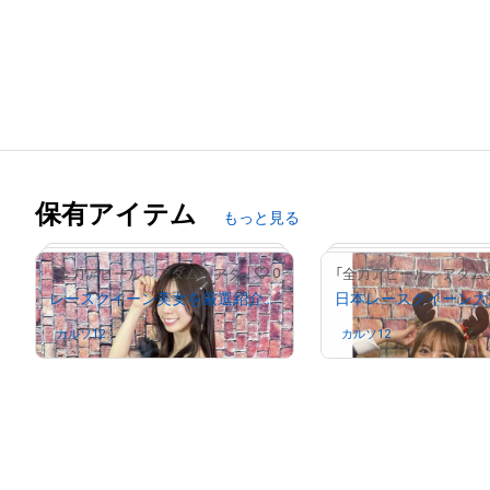
保有アイテム
もっと見る
0
「全力アピール～アダムシアター～」NFTストア
レースクイーン美女を厳選紹介！/生田ちむ
カルソ12
さんが保有中
カルソ12
さんが保有中
# 1011/2000