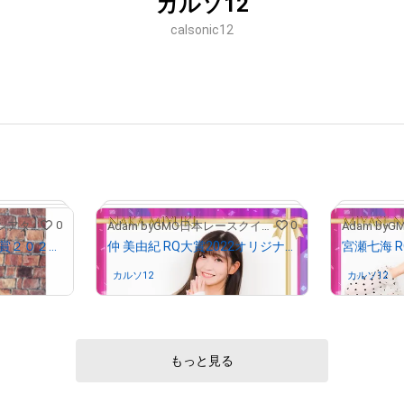
カルソ12
calsonic12
0
0
「全力アピール～アダムシアター～」NFTストア
Adam byGMO日本レースクイーン大賞2022
日本レースクイーン大賞２０２３ ファイナリスト 上運天美聖のサイン入り写真
仲 美由紀 RQ大賞2022オリジナルNFTトレカ
カルソ12
さんが保有中
カルソ12
さ
もっと見る