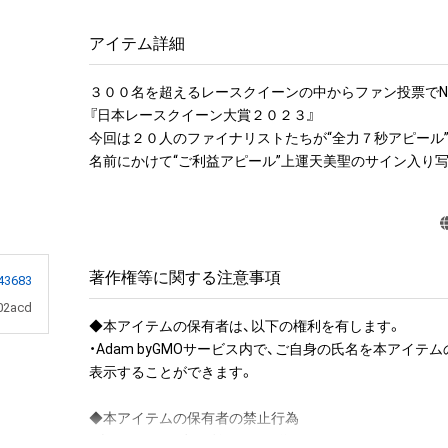
アイテム詳細
３００名を超えるレースクイーンの中からファン投票でNo.
『日本レースクイーン大賞２０２３』

今回は２０人のファイナリストたちが“全力７秒アピール”
名前にかけて“ご利益アピール”上運天美聖のサイン入り写
著作権等に関する注意事項
43683
02acd
◆本アイテムの保有者は、以下の権利を有します。

・Adam byGMOサービス内で、ご自身の氏名を本アイテ
表示することができます。

◆本アイテムの保有者の禁止行為

・本アイテムを商用利用する行為
