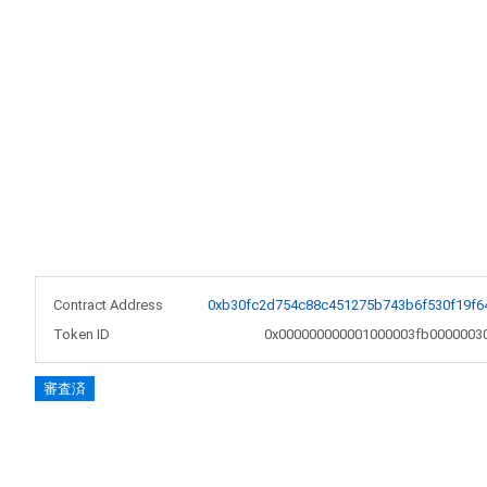
Contract Address
0xb30fc2d754c88c451275b743b6f530f19f6
Token ID
0x000000000001000003fb0000003
審査済