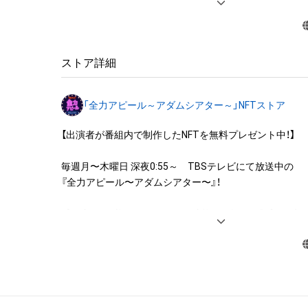
・本アイテムを印刷し公衆に向けて展示、販売、譲渡、貸与す
・本アイテムを加工・複製する行為

◆本アイテムに関する注意事項

ストア詳細
・本アイテムに関する創作物(画像および映像、音楽、商標
みますがこれらに限られません。)にかかる知的財産権(著
「全力アピール～アダムシアター～」NFTストア
用新案権、商標権、意匠権その他の知的財産権(それらの権
それらの権利につき登録等を出願する権利を含みます。)を
【出演者が番組内で制作したNFTを無料プレゼント中！】

は、本アイテムの著作権を有する方、著作隣接権の権利者
託を受けている者によって保護されています。そのため、
毎週月〜木曜日 深夜0:55～　TBSテレビにて放送中の

有していたとしても、本アイテムに関する創作物にかか
『全力アピール〜アダムシアター〜』！

することを意味しません。

・本アイテムの著作権を有する方、著作隣接権の権利者ま
番組内では、様々なジャンルで才能を発揮する“プロの卵”た
を受けている者からの事前の同意なしに、上記の「本アイ
パフォーマンスや特技を、魂を込めて全力アピール！

する権利」の範囲を超えた行為、知的財産権を侵害するお
そのパフォーマンスや特技をNFT化して視聴者の皆さん
(改変、公開、配布、逆コンパイル、リバースエンジニアリ
ト！

これに限定されません。)を行うことはできません。

・本アイテムに関する創作物の利用については、公序良俗
※本ストア内で出品されるNFTは、Adam byGMOの認定代
用またはその恐れのある利用など、作成者が不適切である