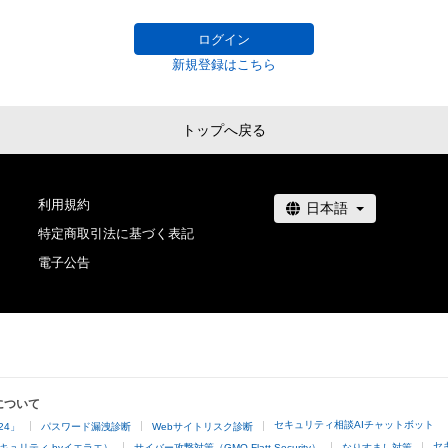
株式会社MediBangを介して出品手続きをしており、

利用をお断りさせていただきます。
TBSテレビおよび番組は、NFTの出品に関わる手続き・権
ログイン
りません。
新規登録はこちら
トップへ戻る
利用規約
特定商取引法に基づく表記
電子公告
について
セキュリティ相談AIチャットボット
24」
パスワード漏洩診断
Webサイトリスク診断
セ
キュリティ byイエラエ）
サイバー攻撃対策（GMO Flatt Security）
なりすまし対策