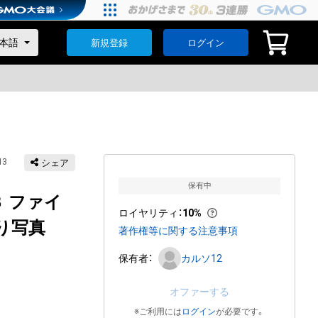
新規登録
ログイン
13
シェア
保有中
 ファイ
ロイヤリティ
：
10%
り写真
著作権等に関する注意事項
保有者：
カルソ12
オファーする
※ご利用には
ログイン
が必要です。