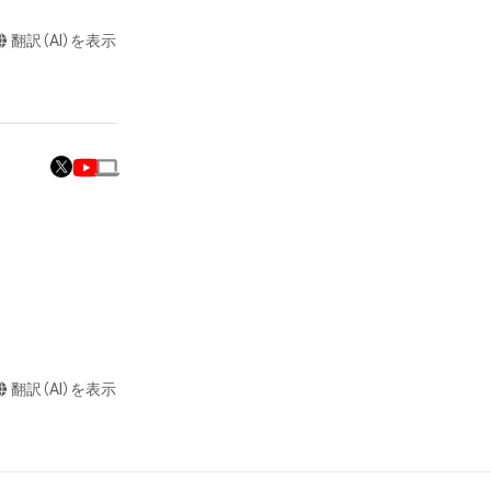
る行為

翻訳（AI）を表示
またはロゴ等を含
作権、特許権、実
利を取得し、又は
意味します。)
またはその管理委
本アイテムを保
る知的財産権を有
たはその管理委託
ちが、

テムの保有者が有
それのある行為
翻訳（AI）を表示
に無料でプレゼン
ングを含みますが、
や法令に反する利
理店である

と判断した場合、