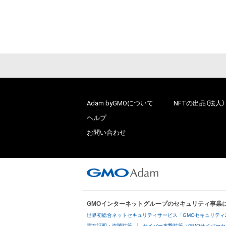
Adam byGMOについて
NFTの出品（法人）
ヘルプ
お問い合わせ
GMOインターネットグループのセキュリティ事業
世界初総合ネットセキュリティサービス「GMOセキュリティ
実在証明・盗聴対策
サイバー攻撃対策（GMOサイバーセ