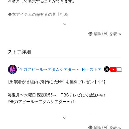
有者として表示することができます。

◆本アイテムの保有者の禁止行為

・本アイテムを商用利用する行為

・本アイテムを印刷し公衆に向けて展示、販売、譲渡、貸与する
翻訳（AI）を表示
行為

・本アイテムを加工・複製する行為

ストア詳細
◆本アイテムに関する注意事項

・本アイテムに関する創作物(画像および映像、音楽、商標または
ロゴ等を含みますがこれらに限られません。)にかかる知的財産
「全力アピール～アダムシアター～」NFTストア
権(著作権、特許権、実用新案権、商標権、意匠権その他の知的財
産権(それらの権利を取得し、又はそれらの権利につき登録等を
【出演者が番組内で制作したNFTを無料プレゼント中！】

出願する権利を含みます。)を意味します。)は、本アイテムの著
作権を有する方、著作隣接権の権利者またはその管理委託を受
毎週月〜木曜日 深夜0:55～　TBSテレビにて放送中の

けている者によって保護されています。そのため、本アイテム
『全力アピール〜アダムシアター〜』！

を保有していたとしても、本アイテムに関する創作物にかかる
知的財産権を有することを意味しません。

番組内では、様々なジャンルで才能を発揮する“プロの卵”たち
・本アイテムの著作権を有する方、著作隣接権の権利者またはそ
が、

の管理委託を受けている者からの事前の同意なしに、上記の「本
翻訳（AI）を表示
パフォーマンスや特技を、魂を込めて全力アピール！
