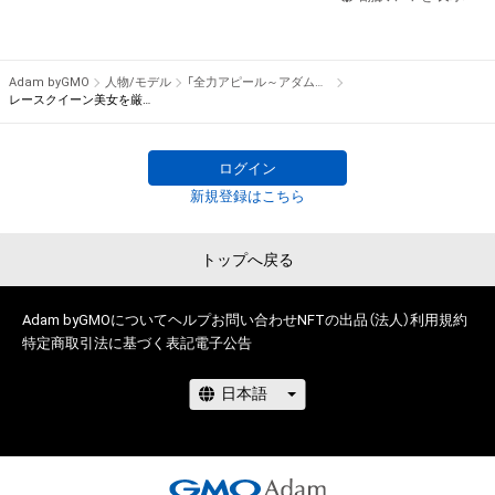
アイテムの保有者が有する権利」の範囲を超えた行為、知的財産
そのパフォーマンスや特技をNFT化して視聴者の皆さんに無料
権を侵害するおそれのある行為(改変、公開、配布、逆コンパイ
でプレゼント！

ル、リバースエンジニアリングを含みますが、これに限定されま
Adam byGMO
人物/モデル
「全力アピール～アダムシアター～」NFTストア
せん。)を行うことはできません。

※本ストア内で出品されるNFTは、Adam byGMOの認定代理店
レースクイーン美女を厳選紹介！/生田ちむ
・本アイテムに関する創作物の利用については、公序良俗や法令
である

に反する利用またはその恐れのある利用など、作成者が不適切
株式会社MediBangを介して出品手続きをしており、

ログイン
であると判断した場合、利用をお断りさせていただきます。
TBSテレビおよび番組は、NFTの出品に関わる手続き・権利には
新規登録はこちら
関与しておりません。
トップへ戻る
Adam byGMOについて
ヘルプ
お問い合わせ
NFTの出品（法人）
利用規約
特定商取引法に基づく表記
電子公告