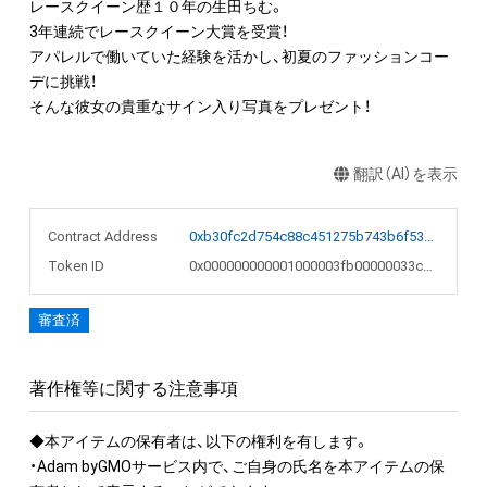
レースクイーン歴１０年の生田ちむ。

3年連続でレースクイーン大賞を受賞！

アパレルで働いていた経験を活かし、初夏のファッションコー
デに挑戦！

そんな彼女の貴重なサイン入り写真をプレゼント！
翻訳（AI）を表示
Contract Address
0xb30fc2d754c88c451275b743b6f530f19f643683
Token ID
0x000000000001000003fb00000033cc7b
審査済
著作権等に関する注意事項
◆本アイテムの保有者は、以下の権利を有します。

・Adam byGMOサービス内で、ご自身の氏名を本アイテムの保