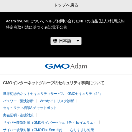
トップへ戻る
Adam byGMOについて
ヘルプ
お問い合わせ
NFTの出品（法人）
利用規約
特定商取引法に基づく表記
電子公告
GMOインターネットグループのセキュリティ事業について
世界初総合ネットセキュリティサービス「GMOセキュリティ24」
パスワード漏洩診断
Webサイトリスク診断
セキュリティ相談AIチャットボット
実在証明・盗聴対策
サイバー攻撃対策（GMOサイバーセキュリティ byイエラエ）
サイバー攻撃対策（GMO Flatt Security）
なりすまし対策