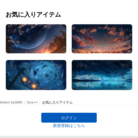
お気に入りアイテム
6
11
ツチヤ
ツチヤ
空１
空２
kotaka
さんが保有中
Matakana
さんが保有中
8
7
ツチヤ
ツチヤ
空３
無題
¥
88,000
¥
97,000
Adam byGMO
Qoo++
お気に入りアイテム
ログイン
新規登録はこちら