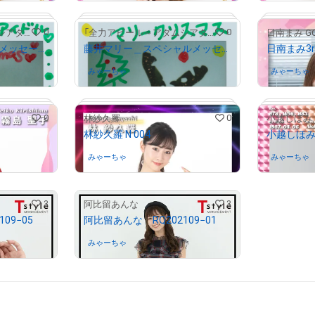
0
0
「全力アピール～アダムシアター～」NFTストア
「全力アピール～アダムシアター～」NFTストア
日南まみ G
宮瀬七海＿スペシャルメッセージ付き画像
藤井マリー＿スペシャルメッセージ付き画像
日南まみ3r
みゃーちゃ
さんが保有中
みゃーちゃ
0
0
林紗久羅
小越しほみ
林紗久羅 N 004
小越しほみ 
# 60/1000
# 1/1000
みゃーちゃ
さんが保有中
みゃーちゃ
3
3
阿比留あんな
09−05
阿比留あんな RQ202109−01
みゃーちゃ
さんが保有中
# 498/2000
# 1224/2000