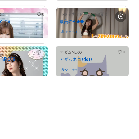
0
0
QC
TBS全力アピール水瀬琴音
d ＃8
最高のASMR
さんが保有中
みゃーちゃ
さんが保有中
# 1997/10000
1
0
アダムNEKO
SR 008
アダムネコ（dot）
# 89/1000
# 493/1000
さんが保有中
みゃーちゃ
さんが保有中
# 783/1000