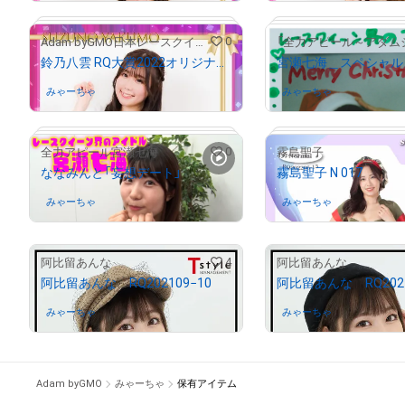
# 255/777
0
Adam byGMO日本レースクイーン大賞2022
鈴乃八雲 RQ大賞2022オリジナルNFTトレカ
みゃーちゃ
さんが保有中
みゃーちゃ
さんが保有中
0
全力アピール宮瀬七海
霧島聖子
ななみんと「妄想デート」
霧島聖子 N 017
# 36/1000
みゃーちゃ
さんが保有中
みゃーちゃ
さんが保有中
# 6115/10000
4
阿比留あんな
阿比留あんな
阿比留あんな RQ202109−10
阿比留あんな RQ2021
# 841/1000
みゃーちゃ
さんが保有中
みゃーちゃ
さんが保有中
Adam byGMO
みゃーちゃ
保有アイテム