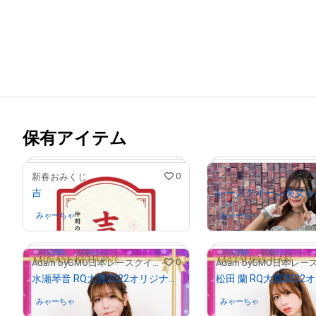
保有アイテム
0
新春おみくじ
吉
みゃーちゃ
さんが保有中
みゃーちゃ
さんが保有中
0
Adam byGMO日本レースクイーン大賞2022
水瀬琴音 RQ大賞2022オリジナルNFTトレカ
みゃーちゃ
さんが保有中
みゃーちゃ
さんが保有中