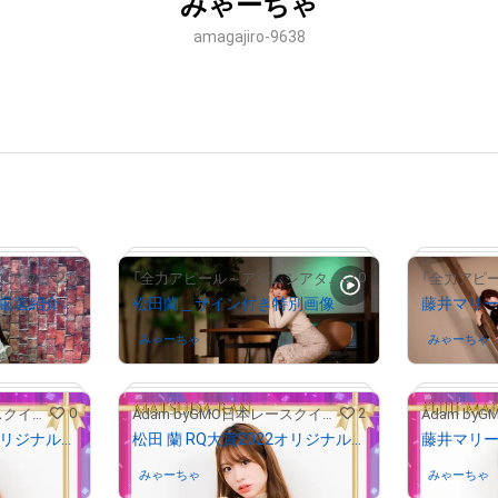
みゃーちゃ
amagajiro-9638
0
0
「全力アピール～アダムシアター～」NFTストア
「全力アピール～アダムシアター～」NFTストア
レースクイーン美女を厳選紹介！/木村楓
松田蘭＿サイン付き特別画像
藤井マリ
みゃーちゃ
さんが保有中
みゃーちゃ
# 1057/2000
0
2
Adam byGMO日本レースクイーン大賞2022
Adam byGMO日本レースクイーン大賞2022
# 73/2000
松田 蘭 RQ大賞2022オリジナルNFTトレカ
松田 蘭 RQ大賞2022オリジナルNFTトレカ
みゃーちゃ
さんが保有中
みゃーちゃ