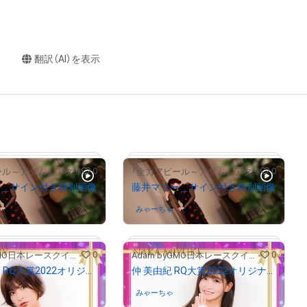
翻訳（AI）を表示
0
0
「全力アピール～アダムシアター～」NFTストア
「全力アピール～アダムシアター～」NFTストア
ー＿サイン付き特別画像
藤井マリー＿サイン付き特別画像
さんが保有中
みゃーちゃ
さんが保有中
# 549/2000
# 41/2000
0
0
Adam byGMO日本レースクイーン大賞2022
Adam byGMO日本レースクイーン大賞2022
藤井マリー RQ大賞2022オリジナルNFTトレカ
仲 美由紀 RQ大賞2022オリジナルNFTトレカ
さんが保有中
みゃーちゃ
さんが保有中