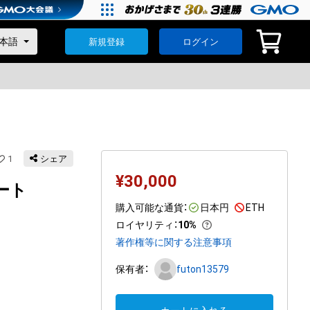
新規登録
ログイン
1
シェア
¥
30,000
ート
購入可能な通貨：
日本円
ETH
ロイヤリティ
：
10%
著作権等に関する注意事項
保有者：
futon13579