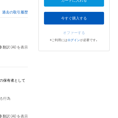
カートに入れる
過去の取引履歴
今すぐ購入する
オファーする
※ご利用には
ログイン
が必要です。
翻訳（AI）を表示
テムの保有者として
る行為

認めた場合を除
翻訳（AI）を表示