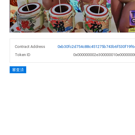
Contract Address
0xb30fc2d754c88c451275b743b6f530f19f6
Token ID
0x000000002e300000010e0000000
審査済