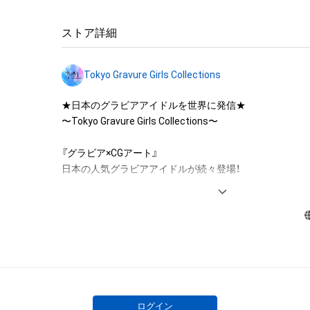
・本アイテムを加工・複製する行為

ストア詳細
■本アイテムに関する注意事項 

・本アイテムに関する創作物の利用については、公序良俗
Tokyo Gravure Girls Collections
用またはその恐れのある利用など、作成者が不適切である
利用をお断りさせていただきます。 

★日本のグラビアアイドルを世界に発信★

・本アイテムの購入、売却および利用に関して、購入者、売
〜Tokyo Gravure Girls Collections〜

の他第三者が損害を被った場合、その損害がいかなる原
であっても、本アイテムの作成者または第三者のライセン
『グラビア×CGアート』

の法的責任も負わないものとします。

日本の人気グラビアアイドルが続々登場！

セクシーとCGアートが融合する動くデジタルトレーディン
【このアイテムに関するお問い合わせ先】

tggc-nftart@ax-on.co.jp
twitter.com/tggc2022
ログイン