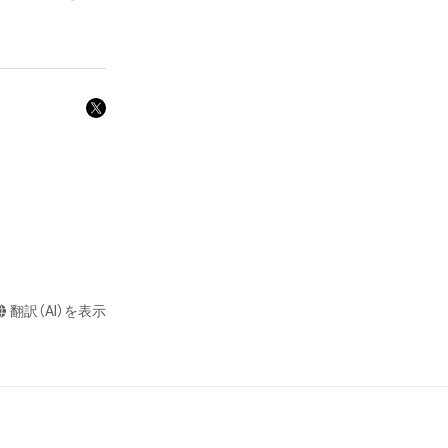
や法令に反する利
と判断した場合、
却者、保有者、そ
因で発生したもの
ス保有者は、何ら
グカード！

翻訳（AI）を表示