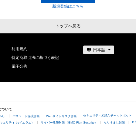
新規登録はこちら
トップへ戻る
利用規約
特定商取引法に基づく表記
電子公告
について
セキュリティ相談AIチャットボット
24」
パスワード漏洩診断
Webサイトリスク診断
セ
キュリティ byイエラエ）
サイバー攻撃対策（GMO Flatt Security）
なりすまし対策