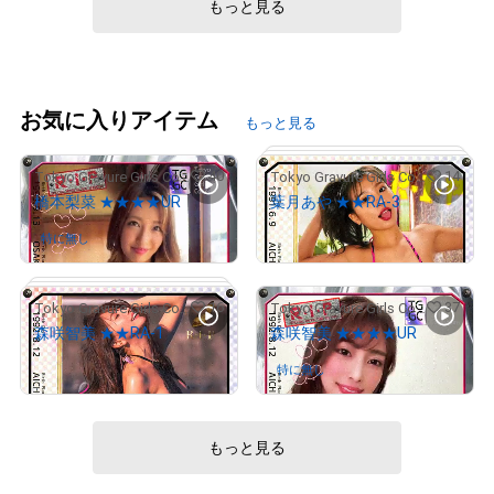
もっと見る
# 79/100
お気に入りアイテム
もっと見る
40
14
Tokyo Gravure Girls Collections
Tokyo Gravure Girls Collections
橋本梨菜 ★★★★UR
葉月あや ★★RA-3
¥
5,000
特に無し
さんが保有中
16
37
Tokyo Gravure Girls Collections
Tokyo Gravure Girls Collections
森咲智美 ★★RA-1
森咲智美 ★★★★UR
¥
6,000
特に無し
さんが保有中
# 1/50
もっと見る