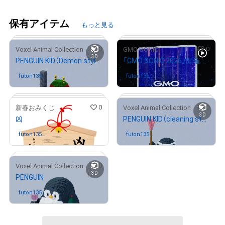
保有アイテム
もっと見る
0
0
Voxel Animal Collection
GMO SONIC
3D
PENGUIN KID（Demon style）
「GMO SONIC 2026」開催記念NFT
futon1357
さんが保有中
futon1357
さんが保有中
9
9
0
0
新春おみくじ
Voxel Animal Collection
3D
凶
PENGUIN KID（cleaning style）
# 75/100
# 92/675
futon1357
さんが保有中
futon1357
さんが保有中
9
9
0
Voxel Animal Collection
3D
PENGUIN
# 646/777
# 97/100
futon1357
さんが保有中
9