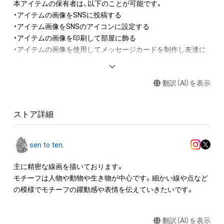
本アイテムの保有者は、以下のことが可能です。

・アイテムの画像をSNSに投稿する

・アイテム画像をSNSのアイコンに設定する

・アイテムの画像を印刷して部屋に飾る

・アイテムの画像を使用してメッセージカードを制作し友達に
送る

・アイテム画像を使用し、個人利用する用のグッズや商品を制作
翻訳（AI）を表示
する

アイテムに関する注意事項

ストア詳細
・本アイテムに関する創作物(画像および映像、音楽、商標または
ロゴ等を含みますがこれらに限られません。)にかかる知的財産
権(著作権、特許権、実用新案権、商標権、意匠権その他の知的財
sen to ten.
産権(それらの権利を取得し、又はそれらの権利につき登録等を
出願する権利を含みます。)を意味します。)は、本アイテムの著
主に精密な線画を描いております。

作権を有する方、著作隣接権の権利者またはその管理委託を受
モチーフは人物や動物や生き物が中心です。細かい線や点など
けている者によって保護されています。そのため、本アイテム
の模様でモチーフの躍動感や表情を伝えていきたいです。
を保有していたとしても、本アイテムに関する創作物にかかる
知的財産権を有することを意味しません。

翻訳（AI）を表示
・本アイテムの著作権を有する方、著作隣接権の権利者またはそ