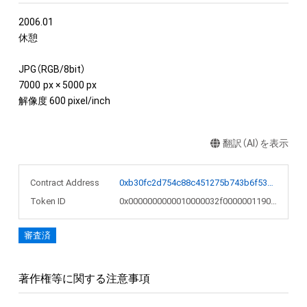
2006.01

休憩

JPG（RGB/8bit）

7000  px × 5000 px

解像度 600 pixel/inch
翻訳（AI）を表示
Contract Address
0xb30fc2d754c88c451275b743b6f530f19f643683
Token ID
0x0000000000010000032f00000011906f
審査済
著作権等に関する注意事項