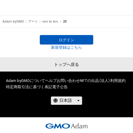
の管理委託を受けている者からの事前の同意なしに、上記の「本
アイテムの保有者が有する権利」の範囲を超えた行為、知的財産
権を侵害するおそれのある行為(改変、公開、配布、逆コンパイ
Adam byGMO
アート
sen to ten.
20
ル、リバースエンジニアリングを含みますが、これに限定されま
せん。)を行うことはできません。

・本アイテムに関する創作物の利用については、公序良俗や法令
ログイン
に反する利用またはその恐れのある利用など、作成者が不適切
新規登録はこちら
であると判断した場合、利用をお断りさせていただきます。

・本アイテムの購入、売却および利用に関して、購入者、売却者、
トップへ戻る
保有者、その他第三者が損害を被った場合、その損害がいかなる
原因で発生したものであっても、本アイテムの著作権を有する
Adam byGMOについて
方、著作隣接権の権利者またはその管理委託を受けている者は、
ヘルプ
お問い合わせ
NFTの出品（法人）
利用規約
特定商取引法に基づく表記
電子公告
何らの法的責任も負わないものとします。

このアイテムに関するお問い合わせ先

oto.babel14@gmail.com