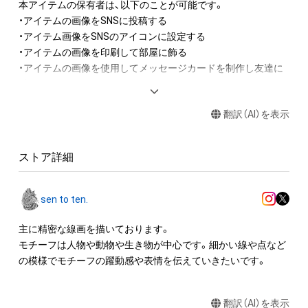
本アイテムの保有者は、以下のことが可能です。

・アイテムの画像をSNSに投稿する

・アイテム画像をSNSのアイコンに設定する

・アイテムの画像を印刷して部屋に飾る

・アイテムの画像を使用してメッセージカードを制作し友達に
送る

・アイテム画像を使用し、個人利用する用のグッズや商品を制作
翻訳（AI）を表示
する

アイテムに関する注意事項

ストア詳細
・本アイテムに関する創作物(画像および映像、音楽、商標または
ロゴ等を含みますがこれらに限られません。)にかかる知的財産
権(著作権、特許権、実用新案権、商標権、意匠権その他の知的財
sen to ten.
産権(それらの権利を取得し、又はそれらの権利につき登録等を
出願する権利を含みます。)を意味します。)は、本アイテムの著
主に精密な線画を描いております。

作権を有する方、著作隣接権の権利者またはその管理委託を受
モチーフは人物や動物や生き物が中心です。細かい線や点など
けている者によって保護されています。そのため、本アイテム
の模様でモチーフの躍動感や表情を伝えていきたいです。
を保有していたとしても、本アイテムに関する創作物にかかる
知的財産権を有することを意味しません。

翻訳（AI）を表示
・本アイテムの著作権を有する方、著作隣接権の権利者またはそ