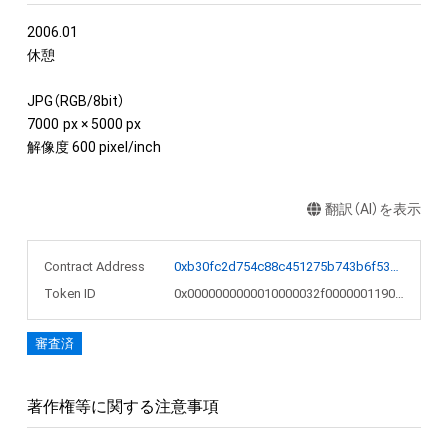
2006.01

休憩

JPG（RGB/8bit）

7000  px × 5000 px

解像度 600 pixel/inch
翻訳（AI）を表示
Contract Address
0xb30fc2d754c88c451275b743b6f530f19f643683
Token ID
0x0000000000010000032f00000011906f
審査済
著作権等に関する注意事項