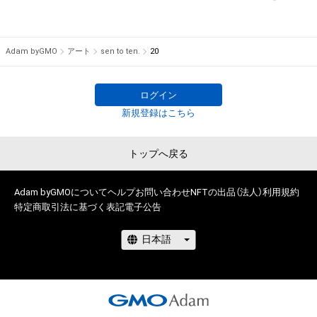
の管理委託を受けている者からの事前の同意なしに、上記の「本
アイテムの保有者が有する権利」の範囲を超えた行為、知的財産
権を侵害するおそれのある行為(改変、公開、配布、逆コンパイ
Adam byGMO
アート
sen to ten.
20
ル、リバースエンジニアリングを含みますが、これに限定されま
せん。)を行うことはできません。

・本アイテムに関する創作物の利用については、公序良俗や法令
ログイン
に反する利用またはその恐れのある利用など、作成者が不適切
新規登録はこちら
であると判断した場合、利用をお断りさせていただきます。

・本アイテムの購入、売却および利用に関して、購入者、売却者、
トップへ戻る
保有者、その他第三者が損害を被った場合、その損害がいかなる
原因で発生したものであっても、本アイテムの著作権を有する
Adam byGMOについて
方、著作隣接権の権利者またはその管理委託を受けている者は、
ヘルプ
お問い合わせ
NFTの出品（法人）
利用規約
特定商取引法に基づく表記
電子公告
何らの法的責任も負わないものとします。

このアイテムに関するお問い合わせ先

oto.babel14@gmail.com