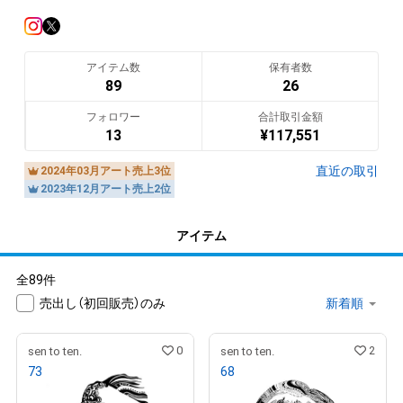
翻訳（AI）を表示
アイテム数
保有者数
89
26
フォロワー
合計取引金額
13
¥
117,551
直近の取引
2024年03月アート売上3位
2023年12月アート売上2位
アイテム
全89件
売出し（初回販売）のみ
0
2
sen to ten.
sen to ten.
73
68
¥
10,000
¥
10,000