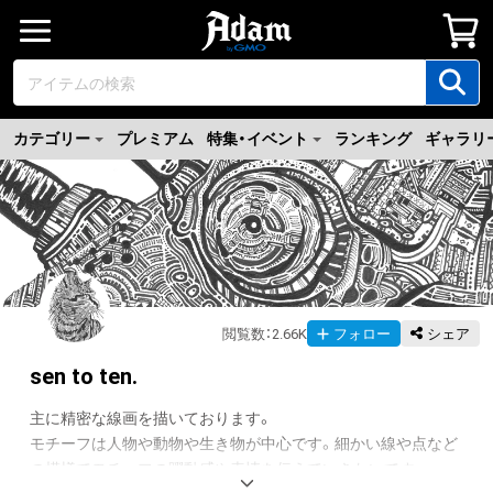
カテゴリー
プレミアム
特集・イベント
ランキング
ギャラリ
閲覧数
：
2.66K
フォロー
シェア
sen to ten.
主に精密な線画を描いております。

モチーフは人物や動物や生き物が中心です。細かい線や点など
の模様でモチーフの躍動感や表情を伝えていきたいです。