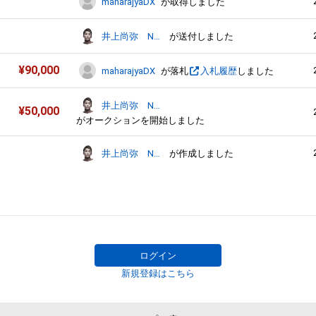
maharajyaDX
が取得しました
井上尚弥 Naoya Inoue
が送付しました
¥
90,000
maharajyaDX
が落札
入札履歴
しました
井上尚弥 Naoya Inoue
¥
50,000
がオークションを開始しました
井上尚弥 Naoya Inoue
が作成しました
ログイン
新規登録はこちら