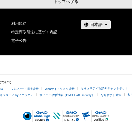
トップへ戻る
利用規約
特定商取引法に基づく表記
電子公告
について
セキュリティ相談AIチャットボット
24」
パスワード漏洩診断
Webサイトリスク診断
セ
キュリティ byイエラエ）
サイバー攻撃対策（GMO Flatt Security）
なりすまし対策