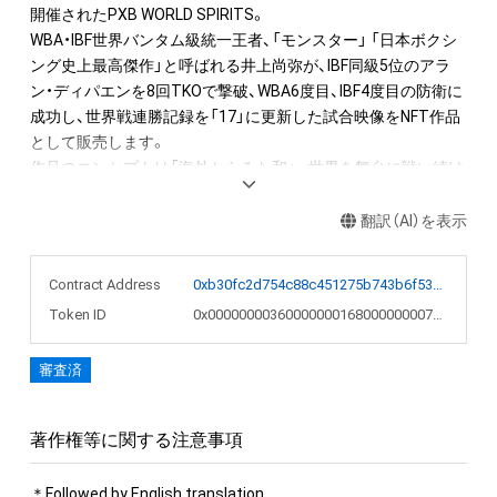
開催されたPXB WORLD SPIRITS。

WBA・IBF世界バンタム級統一王者、「モンスター」 「日本ボクシ
ング史上最高傑作」と呼ばれる井上尚弥が、IBF同級5位のアラ
ン・ディパエンを8回TKOで撃破、WBA6度目、IBF4度目の防衛に
成功し、世界戦連勝記録を「17」に更新した試合映像をNFT作品
として販売します。

作品のコンセプトは「海外からみた和」。世界を舞台に戦い続け
る井上が、その勇姿と圧倒的な強さを2年ぶりに日本のファンに
魅せた歴史的瞬間の映像をNFT化しました。

翻訳（AI）を表示
【オリジナルグッズについて】

Contract Address
0xb30fc2d754c88c451275b743b6f530f19f643683
・PXB WORLD SPIRITS オリジナルグッズ3点セット（Tシャツ、
Token ID
0x000000003600000001680000000070aa
タオル、ステッカー）

審査済
【注意事項】

・オリジナルグッズは一次購入者限定となります。二次購入者
以降は作品のみのご購入となりますので、ご注意ください。

著作権等に関する注意事項
・グッズをお届けするにあたり、GMOアダム株式会社より一次
購入者様のご登録メールアドレスの提供をうけた上で、一次購
＊Followed by English translation.
