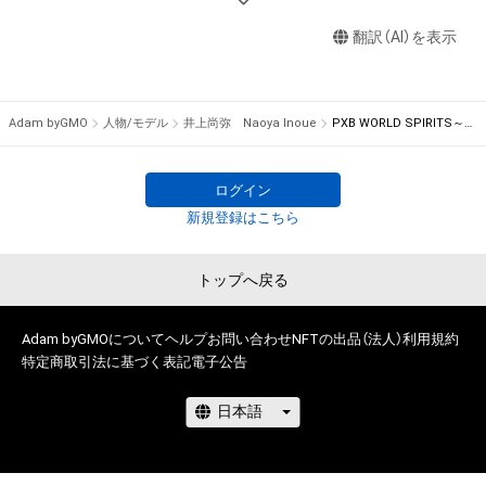
(改変、公開、配布、逆コンパイル、リバースエンジニアリングを
級王者

Naoya Inoue, the WBA and IBF world bantamweight 
含みますが、 これに限定されません。)を行うことはできませ
翻訳（AI）を表示
通算成績　22戦22勝（19KO）無敗

unification champion, AKA “The Monster" and "The Greatest 
ん。 

Masterpiece in Japanese Boxing History“, defeated IBF fifth-
・本アイテムに関する創作物の利用については、公序良俗や法令
小学校一年でボクシングを始め、高校一年でインターハイ・国
ranked Alain Dipaen by 8R TKO, and succeeded to defend the 
に反する利用またはその 恐れのある利用など、フェニックスバ
体・選抜の三冠獲得。

WBA title for the sixth time, and the IBF title for the fourth 
Adam byGMO
人物/モデル
井上尚弥 Naoya Inoue
PXB WORLD SPIRITS～Naoya Inoue 2021.12.14. RYOGOKU KOKUGIKAN～SPECIAL PHOTO#17
トル・パートナーズが不適切であると判断した場合、利用をお断 
勝利を重ね続け、高校生にして、ボクシング史上初の7つのタイ
time, and broke his record for consecutive wins in world title 
りさせていただきます。

トルを獲得。

matches with “17”.The highlights of this match can be seen 
・本アイテムの購入、売却および利用に関して、購入者、売却者、
プロ転向後は4戦目で日本王座に。

in these photos.

ログイン
保有者、その他第三者が 損害を被った場合、その損害がいかな
以降、「世界」を舞台に戦い、2017年に世界最速の8戦目での2階
The concept of the clip is “Japanese style seen from 
新規登録はこちら
る原因で発生したものであっても、フェニックスバトル・パート
級制覇を達成し、

overseas”. The historical moment when Naoya Inoue, who 
ナーズまたは第三者のライセンス保有者は、何らの法的責任も 
世界ボクシング界年間MVPを獲得。2018年5月には国内最短で
continues to fight on the world stage, showed his bravery 
トップへ戻る
負わないものとします。

3階級制覇を達成。

and overwhelming strength to domestic fans in the match 
2019年5月18日英国グラスゴーでWBSS準決勝を259秒TKOで
held in Japan for the first time in two years, can be seen in 
Precautions 

制し決勝へ進出。

Adam byGMOについて
this NFT.

ヘルプ
お問い合わせ
NFTの出品（法人）
利用規約
特定商取引法に基づく表記
電子公告
2019年11月7日さいたまスーパーアリーナで行われたWBSSバ
・Reproduction in any form is prohibited. 

ンタム級決勝で、

【About Original Goods】

・No sale or purchase of this product in any form is permitted.

12R 3-0の判定勝ちを収めWBSSバンタム級初代王者に輝いた。

・3-piece set of PXB WORLD SPIRITS original goods (T-shirt, 
・ Copyrights, patent rights, utility model rights, trademark 
2021年12月開催のPXB WORLD SPIRITS にてWBAは6度目、IBF
towel and sticker)

rights, design rights, and all other intellectual property rights 
では4度目の防衛に成功し、2年ぶりの国内凱旋試合を心待ちに
(including the right to acquire such rights or to apply for 