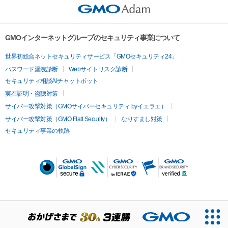
していた日本のファンを大いに沸かせた。

【precautions】

registration of such rights) with respect to creative works 
・Original Goods are available for primary owners only. 
(including, but not limited to, images and videos, music, 
PXB公式NFT特設サイト：
Artworks only can be purchased for secondary and later 
trademarks, logos, etc.) related to the Items. (including the 
www.phoenixbattle.jp/goods/nft1214.html
buyers.

GMOインターネットグループのセキュリティ事業について
right to obtain such rights or to apply for registration of such 
Twitter：
twitter.com/PXB_PR
・GMO NIKKO Corporation, a distributor certified by “Adam by 
世界初総合ネットセキュリティサービス「GMOセキュリティ24」
rights) are protected by the exhibitor, Phoenix Battle 
GMO”, will contact the primary owners regarding the delivery 
Partners (a production committee consisting of iCast Inc. 
パスワード漏洩診断
Webサイトリスク診断
of the goods, after receiving the registered email address 
and East Factory Inc.) or third party license holders.

セキュリティ相談AIチャットボット
A professional boxer of Ohashi Boxing Gym

from GMO Adam, Inc. The email address provided by GMO 
Therefore, possession of this item does not mean that you 
実在証明・盗聴対策
WBA and IBF bantamweight world champion

Adam will be properly managed in accordance with GMO 
own the intellectual property rights to the creative works 
A former WBC light flyweight world champion and WBC super 
サイバー攻撃対策（GMOサイバーセキュリティ byイエラエ）
NIKKO‘s security policy, and will not be used for any purpose 
related to this item.

flyweight world champion

other than those stated above. GMO NIKKO will not 
サイバー攻撃対策（GMO Flatt Security）
なりすまし対策
・You may not make any commercial use or engage in any 
Boxing record: 22 fights, 22 wins (19 KOs), undefeated

compensate for any damage, stain, loss, or theft after 
セキュリティ事業の軌跡
other activities that may infringe intellectual property rights 
shipment.
(including, but not limited to, modification, publication, 
He started boxing in first grade, and won titles of the Inter-
distribution, decompilation, and reverse engineering) without 
High School Championships, the National Sports Festival, and 
prior consent of Phoenix Battle Partners or other third party 
the National High School Invitational Tournament in 10th 
license holders. 

grade.

・The use of creative works related to this item will be 
He continued to win and became the first boxer in history to 
rejected if Phoenix Battle Partners deems it inappropriate, 
win seven titles, in his high school days. 

such as use that violates or may violate public order and 
After turning pro, he won the Japanese title in his fourth 