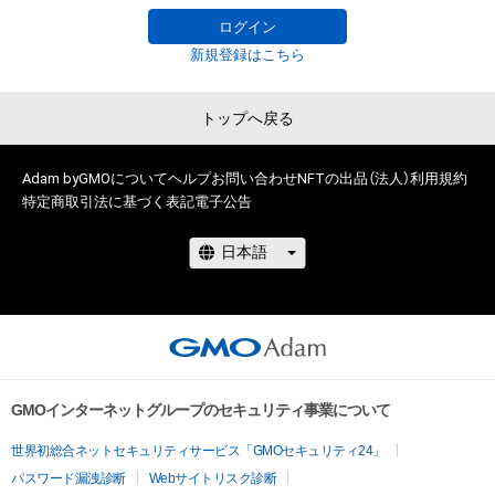
成者または第三者のライセンス保有者が不適切であると判断し
ログイン
た場合、利用をお断りさせていただきます。 

新規登録はこちら
・本アイテムの購入、売却および利用に関して、購入者、売却者、
保有、その他第三者が損害を被った場合、その損害がいかなる原
トップへ戻る
因で発生したものであっても、本アイテムの作成者または第三
者のライセンス保有者は、何らの法的責任も負わないものとし
ます。

Adam byGMOについて
ヘルプ
お問い合わせ
NFTの出品（法人）
利用規約
・上記で定める規定に違反した場合、作成者に生じた損害を保有
特定商取引法に基づく表記
電子公告
者及び売却者に対して請求するものとします。
GMOインターネットグループのセキュリティ事業について
世界初総合ネットセキュリティサービス「GMOセキュリティ24」
パスワード漏洩診断
Webサイトリスク診断