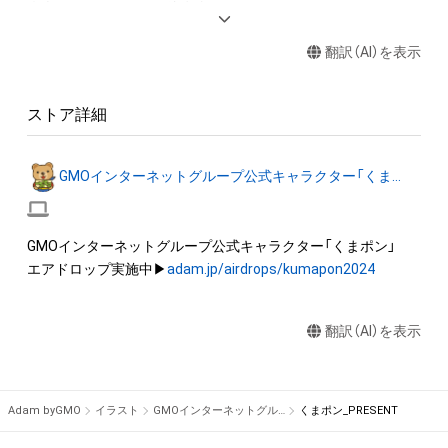
◆本アイテムに関する注意事項 

・本アイテムを商用利用する行為は禁止されております。

翻訳（AI）を表示
・本アイテムを印刷し公衆に向けて展示、販売、譲渡、貸与、頒布
する行為は禁止されております。

・本アイテムを加工・複製する行為は禁止されております。

ストア詳細
・本アイテムに関する創作物（画像および映像、音楽、商標または
ロゴ等を含みますがこれらに限られません。）にかかる知的財
産権（著作権、特許権、実用新案権、商標権、意匠権その他の知的
GMOインターネットグループ公式キャラクター「くまポン」
財産権（それらの権利を取得し、又はそれらの権利につき登録等
を出願する権利を含みます。）を意味します。）は、本アイテムの
作成者または第三者のライセンス保有者によって保護されてい
GMOインターネットグループ公式キャラクター「くまポン」

ます。そのため、本アイテムを保有していたとしても、本アイテ
エアドロップ実施中▶
adam.jp/airdrops/kumapon2024
ムに関する創作物にかかる知的財産権を有することを意味しま
せん。 

・本アイテムの作成者または第三者のライセンス保有者からの
翻訳（AI）を表示
事前の同意なしに、知的財産権を侵害するおそれのある行為（改
変、配布、逆コンパイル、リバースエンジニアリングを含みます
が、これに限定されません。）を行うことはできません。 

Adam byGMO
イラスト
GMOインターネットグループ公式キャラクター「くまポン」
くまポン_PRESENT
・本アイテムに関する創作物の利用については、公序良俗や法令
に反する利用またはその恐れのある利用など、本アイテムの作