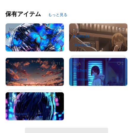
保有アイテム
もっと見る
7
4
logA
mue
blue
a minute
Matakana
さんが保有中
Matakana
さんが保有中
11
2
ツチヤ
logA
空２
kitchen
Matakana
さんが保有中
Matakana
さんが保有中
1
logA
rain
# 3/5
Matakana
さんが保有中