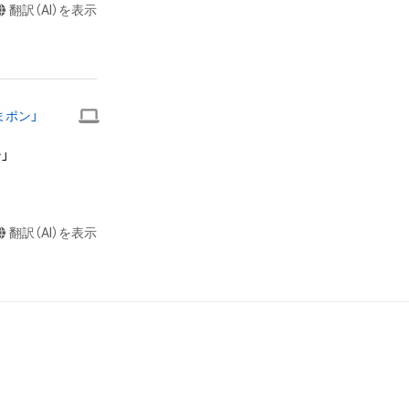
翻訳（AI）を表示


またはロゴ等を含
作権、特許権、実
利を取得し、又は
まポン」
を意味します。）
者によって保護さ


も、本アイテムに
ん。 

らの事前の同意
布、逆コンパイ
翻訳（AI）を表示
されません。）を
や法令に反する利
または第三者のラ
お断りさせていた
却者、保有、その
で発生したもので