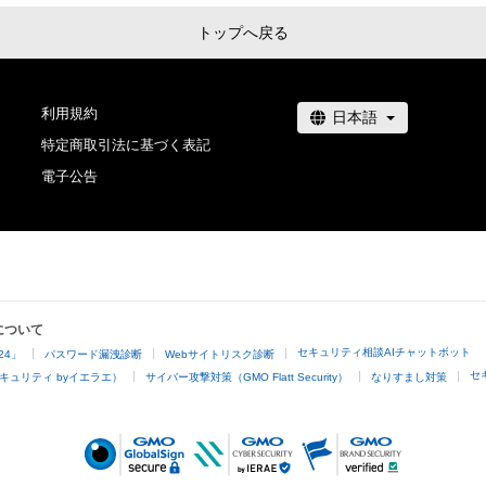
あっても、本アイテムの作成者または第三者のライセンス
法的責任も負わないものとします。

トップへ戻る
・上記で定める規定に違反した場合、作成者に生じた損害
者に対して請求するものとします。
利用規約
特定商取引法に基づく表記
電子公告
について
セキュリティ相談AIチャットボット
24」
パスワード漏洩診断
Webサイトリスク診断
セ
キュリティ byイエラエ）
サイバー攻撃対策（GMO Flatt Security）
なりすまし対策