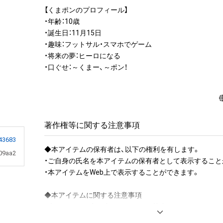
【くまポンのプロフィール】

・年齢：10歳

・誕生日：11月15日

・趣味：フットサル・スマホでゲーム

・将来の夢：ヒーロになる

・口ぐせ：～くまー、～ポン！
著作権等に関する注意事項
43683
◆本アイテムの保有者は、以下の権利を有します。

09aa2
・ご自身の氏名を本アイテムの保有者として表示することが
・本アイテムをWeb上で表示することができます。

◆本アイテムに関する注意事項 

・本アイテムを商用利用する行為は禁止されております。

・本アイテムを印刷し公衆に向けて展示、販売、譲渡、貸与