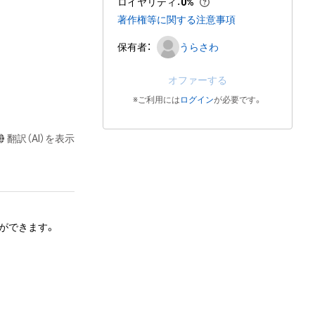
ロイヤリティ
：
0%
著作権等に関する注意事項
保有者：
うらさわ
オファーする
※ご利用には
ログイン
が必要です。
翻訳（AI）を表示
できます。 

、頒布する行為は