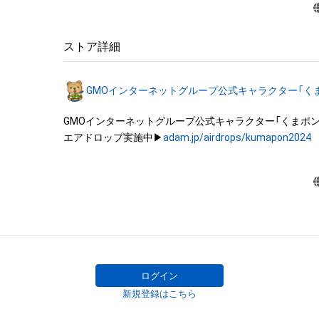
禁止されております。

・本アイテムを加工・複製する行為は禁止されております。
・本アイテムに関する創作物（画像および映像、音楽、商標
ストア詳細
みますがこれらに限られません。）にかかる知的財産権（著
用新案権、商標権、意匠権その他の知的財産権（それらの権
GMOインターネットグループ公式キャラクター「く
それらの権利につき登録等を出願する権利を含みます。）
は、本アイテムの作成者または第三者のライセンス保有
GMOインターネットグループ公式キャラクター「くまポン」
れています。そのため、本アイテムを保有していたとして
エアドロップ実施中▶
adam.jp/airdrops/kumapon2024
関する創作物にかかる知的財産権を有することを意味しませ
・本アイテムの作成者または第三者のライセンス保有者か
なしに、知的財産権を侵害するおそれのある行為（改変、配
ル、リバースエンジニアリングを含みますが、これに限定
行うことはできません。 

・本アイテムに関する創作物の利用については、公序良俗
用またはその恐れのある利用など、本アイテムの作成者
イセンス保有者が不適切であると判断した場合、利用を
だきます。 

ログイン
・本アイテムの購入、売却および利用に関して、購入者、売
新規登録はこちら
他第三者が損害を被った場合、その損害がいかなる原因