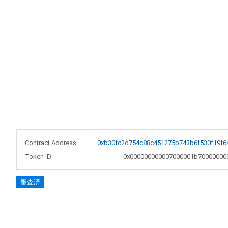
Contract Address
0xb30fc2d754c88c451275b743b6f530f19f6
Token ID
0x000000000007000001b70000000
審査済