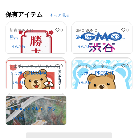
保有アイテム
もっと見る
0
0
新春おみくじ
GMO SONIC
勝吉
GMO 渋谷FUTURE 2023 開催記念NFT
うらさわ
さんが保有中
うらさわ
さんが保有中
0
0
くまポンファミリーのNFTストア
GMOインターネットグループ公式キャラクター「くまポン」
くまポン_HAKAMA
くまポン_PRESENT
# 200/777
# 607/1000
うらさわ
さんが保有中
うらさわ
さんが保有中
0
坂東工
Journey of Adam アダムの旅 8
# 13/20
# 78/100
うらさわ
さんが保有中