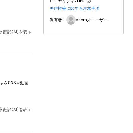
ロイヤリティ
：
10%
著作権等に関する注意事項
保有者：
Adam外ユーザー
翻訳（AI）を表示
ャをSNSや動画
翻訳（AI）を表示
達に送る

またはロゴ等を含