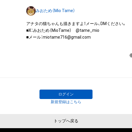
みますがこれらに限られません。)にかかる知的財産権(著
みおため（Mio Tame）
用新案権、商標権、意匠権その他の知的財産権(それらの権
それらの権利につき登録等を出願する権利を含みます。)を
アナタの猫ちゃんも描きますよ！メール、DMください。

は、本アイテムの著作権を有する方、著作隣接権の権利者
■X：みおため（MioTame）　@tame_mio

託を受けている者によって保護されています。そのため、
■メール：miotame716@gmail.com
有していたとしても、本アイテムに関する創作物にかか
することを意味しません。

・本アイテムの著作権を有する方、著作隣接権の権利者ま
を受けている者からの事前の同意なしに、上記の「本アイ
する権利」の範囲を超えた行為、知的財産権を侵害するお
(改変、公開、配布、逆コンパイル、リバースエンジニアリ
これに限定されません。)を行うことはできません。

・本アイテムに関する創作物の利用については、公序良俗
用またはその恐れのある利用など、作成者が不適切である
ログイン
利用をお断りさせていただきます。

新規登録はこちら
このアイテムに関するお問い合わせ先

miotame716@gmail.com
トップへ戻る