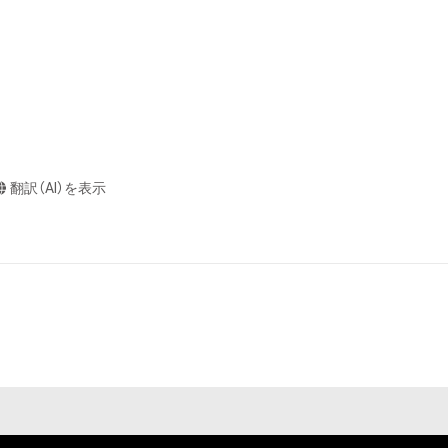
作権、特許権、実
利を取得し、又は
意味します。)
またはその管理委
本アイテムを保
る知的財産権を有
たはその管理委託
翻訳（AI）を表示
テムの保有者が有
それのある行為
ングを含みますが、
や法令に反する利
と判断した場合、