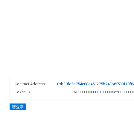
Contract Address
0xb30fc2d754c88c451275b743b6f530f19f6
Token ID
0x000000000001000006c20000003
審査済