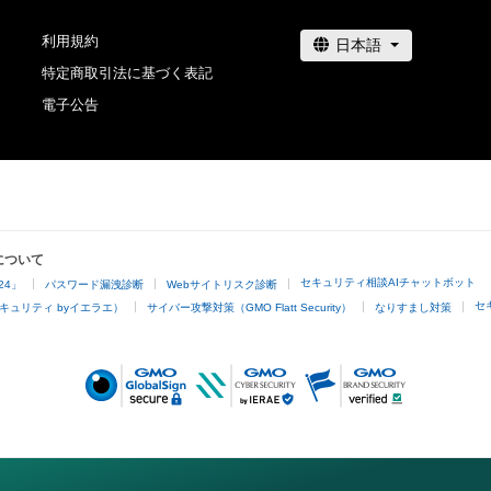
利用規約
特定商取引法に基づく表記
電子公告
について
セキュリティ相談AIチャットボット
24」
パスワード漏洩診断
Webサイトリスク診断
セ
キュリティ byイエラエ）
サイバー攻撃対策（GMO Flatt Security）
なりすまし対策