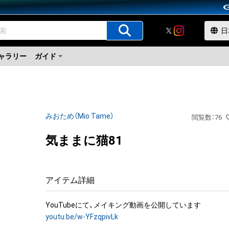
ャラリー
ガイド
みおため（Mio Tame）
閲覧数
：
76
気ままに猫81
アイテム詳細
youtu.be/w-YFzqpivLk