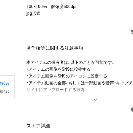
100×100㎜　解像度600dpi

jpg形式
著作権等に関する注意事項
本アイテムの保有者は、以下のことが可能です。

・アイテムの画像をSNSに投稿する

・アイテム画像をSNSのアイコンに設定する

・アイテム動画の全部、もしくは一部動画や音声・キャプチ
43683
サイトにアップロードする行為

8b42c
・保有者限定コンテンツをSNSにアップロードする

・アイテムの画像を印刷して部屋に飾る

・アイテムの画像を使用してメッセージカードを制作し友
アイテムに関する注意事項

ストア詳細
・本アイテムに関する創作物(画像および映像、音楽、商標