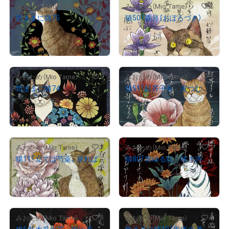
1
2
みおため（Mio Tame）
みおため（Mio Tame）
気ままに猫75
猫50「朧月（おぼろづき） 心静かに 紫（し）を見つめ 昔語りに 過ぎし日偲ぶ」
¥
1,000
¥
1,000
売出し（初回販売）
売出し（初回販売）
0
1
みおため（Mio Tame）
みおため（Mio Tame）
気ままに猫74
猫51「紅芥子を 見つむ心に 赤き情 遠き昔の語り部とならん」
¥
3,000
¥
1,000
売出し（初回販売）
売出し（初回販売）
3
1
みおため（Mio Tame）
みおため（Mio Tame）
猫11「立てば芍薬、 座れば牡丹、 歩く姿は百合の花」
猫80「燃ゆる紅 咲き誇るほど 儚くて 散りぬるさへも いとをかしけれ」
¥
1,000
¥
3,000
売出し（初回販売）
売出し（初回販売）
3
0
みおため（Mio Tame）
みおため（Mio Tame）