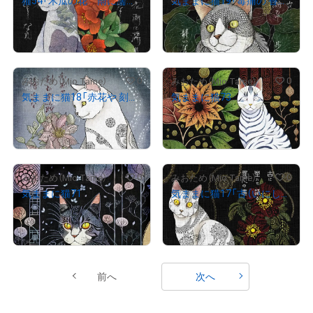
猫54「木瓜の花 雨に濡れて薫りふる 静かなる午のひとときなれ」
気ままに猫19「毒痛の 香り誘ひて 歩む道 静かなりとて 季節を感ず」
¥
1,000
¥
3,000
売出し（初回販売）
売出し（初回販売）
0
0
みおため（Mio Tame）
みおため（Mio Tame）
気ままに猫18「赤花や 刻む季節の 情けかな」
気ままに猫73
¥
3,000
¥
3,000
売出し（初回販売）
売出し（初回販売）
0
0
みおため（Mio Tame）
みおため（Mio Tame）
気ままに猫71
気ままに猫17「古（いにしえ）に 星たち語る 永久（とこしえ）の夢」
¥
3,000
¥
3,000
売出し（初回販売）
売出し（初回販売）
前へ
次へ