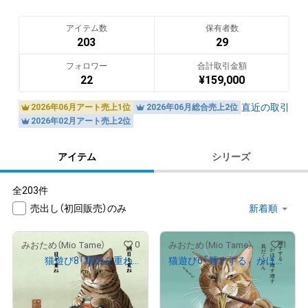
翻訳（AI）を表示
アイテム数
保有者数
203
29
フォロワー
合計取引金額
22
¥
159,000
直近の取引
2026年06月アート売上1位
2026年06月総合売上2位
2026年02月アート売上2位
アイテム
シリーズ
全203件
売出し（初回販売）のみ
0
1
みおため（Mio Tame）
みおため（Mio Tame）
猫遊び8「網目を重ね 日々重ね」
猫遊び6「麺すする かほり増す増す 具だくさん」
NEW
¥
1,000
¥
1,000
売出し（初回販売）
売出し（初回販売）