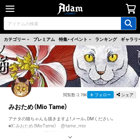
カテゴリー
プレミアム
特集・イベント
ランキング
ギャラリ
閲覧数
：
2.78K
フォロー
シェア
みおため（Mio Tame）
アナタの猫ちゃんも描きますよ！メール、DMください。

■X：みおため（MioTame）　@tame_mio

■メール：miotame716@gmail.com