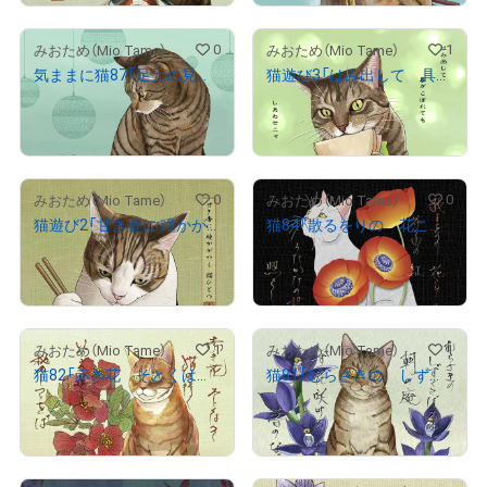
0
1
みおため（Mio Tame）
みおため（Mio Tame）
気ままに猫87「足元の見つけもの」
猫遊び3「はみ出して 具がこぼれても 幸せニャ」
¥
1,000
¥
1,000
売出し（初回販売）
売出し（初回販売）
0
0
みおため（Mio Tame）
みおため（Mio Tame）
猫遊び2「甘き香に 瞳かがやく 猫ひとつ」
猫84「散るをりの 花こそあはれ 芥子の紅（くれなゐ） うたかたの世を 照らし尽くしぬ」
¥
1,000
¥
1,000
売出し（初回販売）
売出し（初回販売）
1
1
みおため（Mio Tame）
みおため（Mio Tame）
猫82「赤き花 そとくはへて 猫は行く いづこへ遣るや 秘めしつとをば」
猫81「むらさきの しずくこぼるる 朝の庭 しずかに咲ける 夢のなごりよ」
¥
1,000
¥
1,000
売出し（初回販売）
売出し（初回販売）