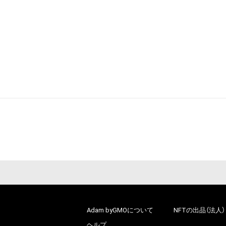
Adam byGMOについて
NFTの出品（法人）
ヘルプ