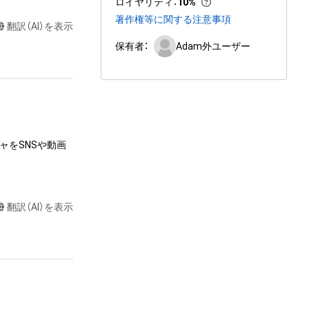
ロイヤリティ
：
10%
著作権等に関する注意事項
翻訳（AI）を表示
保有者：
Adam外ユーザー
ャをSNSや動画
翻訳（AI）を表示
達に送る

またはロゴ等を含
作権、特許権、実
利を取得し、又は
意味します。)