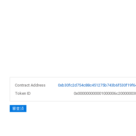
Contract Address
0xb30fc2d754c88c451275b743b6f530f19f6
Token ID
0x000000000001000006c20000003
審査済