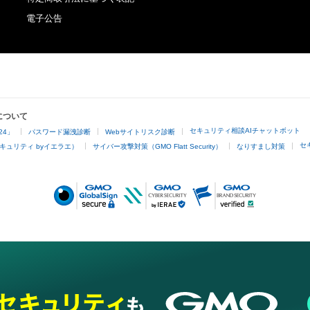
電子公告
について
セキュリティ相談AIチャットボット
24」
パスワード漏洩診断
Webサイトリスク診断
セ
キュリティ byイエラエ）
サイバー攻撃対策（GMO Flatt Security）
なりすまし対策