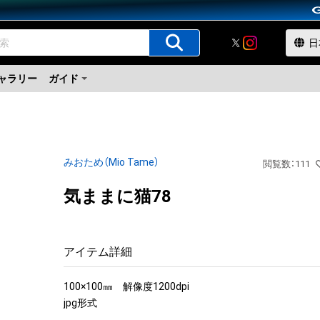
ャラリー
ガイド
みおため（Mio Tame）
閲覧数
：
111
気ままに猫78
アイテム詳細
100×100㎜　解像度1200dpi

jpg形式