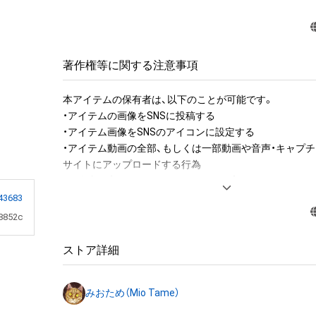
著作権等に関する注意事項
本アイテムの保有者は、以下のことが可能です。

・アイテムの画像をSNSに投稿する

・アイテム画像をSNSのアイコンに設定する

・アイテム動画の全部、もしくは一部動画や音声・キャプチ
サイトにアップロードする行為

・保有者限定コンテンツをSNSにアップロードする

・アイテムの画像を印刷して部屋に飾る

43683
・アイテムの画像を使用してメッセージカードを制作し友
8852c
アイテムに関する注意事項

ストア詳細
・本アイテムに関する創作物(画像および映像、音楽、商標
みますがこれらに限られません。)にかかる知的財産権(著
みおため（Mio Tame）
用新案権、商標権、意匠権その他の知的財産権(それらの権
それらの権利につき登録等を出願する権利を含みます。)を