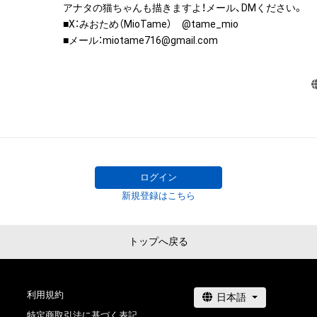
アナタの猫ちゃんも描きますよ！メール、DMください。

は、本アイテムの著作権を有する方、著作隣接権の権利者
■X：みおため（MioTame）　@tame_mio

託を受けている者によって保護されています。そのため、
■メール：miotame716@gmail.com
有していたとしても、本アイテムに関する創作物にかか
することを意味しません。

・本アイテムの著作権を有する方、著作隣接権の権利者ま
を受けている者からの事前の同意なしに、上記の「本アイ
する権利」の範囲を超えた行為、知的財産権を侵害するお
(改変、公開、配布、逆コンパイル、リバースエンジニアリ
これに限定されません。)を行うことはできません。

・本アイテムに関する創作物の利用については、公序良俗
用またはその恐れのある利用など、作成者が不適切である
ログイン
利用をお断りさせていただきます。

新規登録はこちら
このアイテムに関するお問い合わせ先

miotame716@gmail.com
トップへ戻る
利用規約
特定商取引法に基づく表記