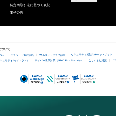
特定商取引法に基づく表記
電子公告
について
セキュリティ相談AIチャットボット
24」
パスワード漏洩診断
Webサイトリスク診断
セ
キュリティ byイエラエ）
サイバー攻撃対策（GMO Flatt Security）
なりすまし対策