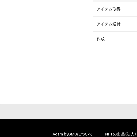
アイテム取得
アイテム送付
作成
Adam byGMOについて
NFTの出品（法人）