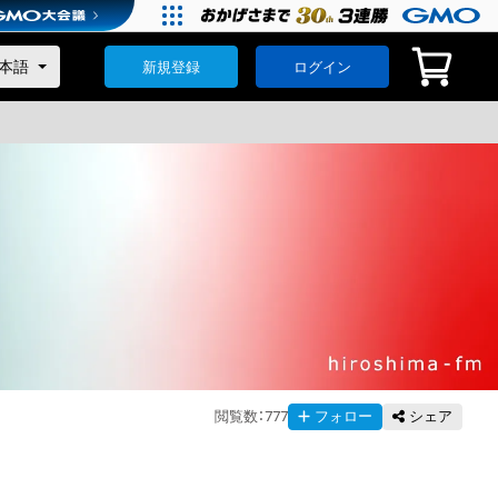
新規登録
ログイン
閲覧数
：
777
フォロー
シェア