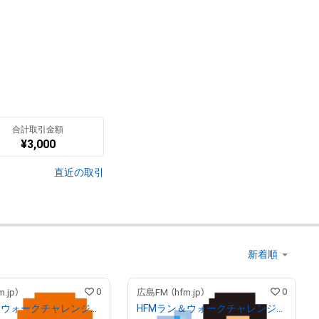
翻訳（AI）を表示
合計取引金額
¥
3,000
直近の取引
0
0
.jp）
広島FM （hfm.jp）
HFMラン＆ウォークチャレンジ キャラL
HFMラン＆ウォークチャレンジ キャラK