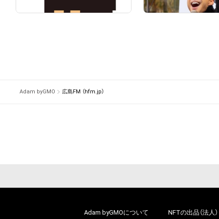
# 166/1000
Adam byGMO
広島FM （hfm.jp）
Adam byGMOについて
NFTの出品（法人）