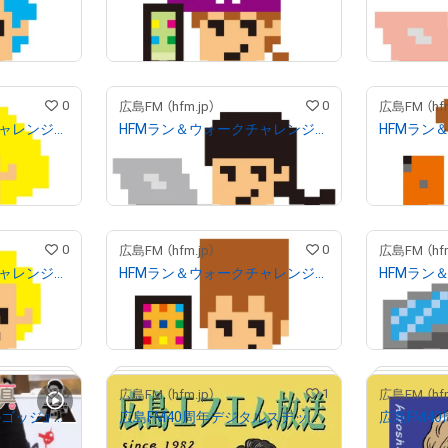
¥
3,000
¥
3,000
）
売出し（初回販売）
0
0
広島FM （hfm.jp）
広島FM （hfm
HFMラン＆ウォークチャレンジ キャラI
HFMラン＆ウォークチャレンジ キャラH
¥
3,000
¥
3,000
）
売出し（初回販売）
0
0
広島FM （hfm.jp）
広島FM （hfm
HFMラン＆ウォークチャレンジ キャラC
HFMラン＆ウォークチャレンジ キャラB
¥
3,000
¥
3,000
）
売出し（初回販売）
0
1
広島FM （hfm.jp）
広島FM （hfm
2023.1.12 『江本一真のゴッジ』 結婚発表の瞬間！
広島FM40周年デジタルステッカー タイプA
¥
500
¥
500