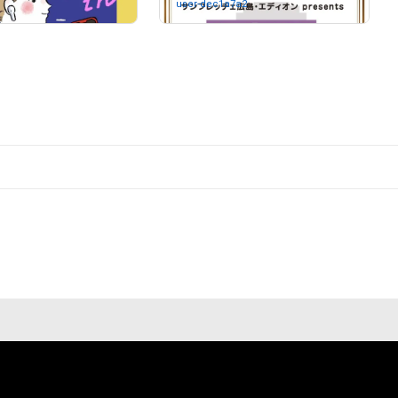
user-dec1a7a2
さんが保有中
# 47/1000
# 58/1000
# 50/100