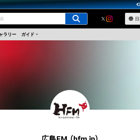
ャラリー
ガイド
広島FM （hfm.jp）