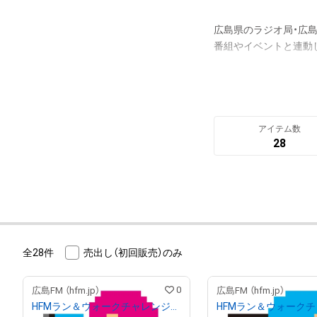
広島県のラジオ局・広島F
番組やイベントと連動
アイテム数
28
全28件
売出し（初回販売）のみ
0
広島FM （hfm.jp）
広島FM （hfm.jp）
HFMラン＆ウォークチャレンジ キャラO