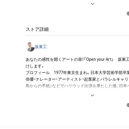
◆本アイテムの保有者の禁止行為

・本アイテムを商用利用する行為

・本アイテムを印刷し公衆に向けて展示、販売、譲渡、貸与す
・本アイテムを加工・複製する行為

ストア詳細
◆本アイテムに関する注意事項

坂東工
・本アイテムに関する創作物（画像および映像、音楽、商標
みますがこれらに限られません。）にかかる知的財産権（著
あなたの感性を開くアートの扉！「Open your Art」　
用新案権、商標権、意匠権その他の知的財産権（それらの権
けします。　

それらの権利につき登録等を出願する権利を含みます。）
プロフィール　1977年東京生まれ。日本大学芸術学部卒業
は、本アイテムの作成者によって保護されています。その
俳優・ナレーター・アーティスト・起業家とパラレルキャリ
を保有していたとしても、本アイテムに関する創作物に
島からの手紙』などでハリウッド出演を果たした後、日本へ
を有することを意味しません。

2011年、アーティスト活動を始動。初の個展に2000人以
・本アイテムの作成者または第三者のライセンス保有者か
2015年、レザー作品が衣装美術家・黒澤和子の目に留まり
なしに、知的財産権を侵害するおそれのある行為（改変、配
士」の衣装制作を依頼される。

ル、リバースエンジニアリングを含みますが、これに限定
同衣装はアジアンフィルムアワード衣装美術賞にノミネー
行うことはできません。

ラマ「西郷どん」渡辺謙の衣装制作を担当。

・本アイテムに関する創作物の利用については、公序良俗
2017年、世界40カ国以上で制作・放映される恋愛リアリ
用またはその恐れのある利用など、本アイテムの作成者