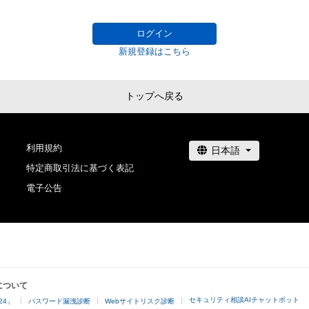
ェラー・ジャパン』シリーズ1～4、『バチェロレッテ・ジャパ
イセンス保有者が不適切であると判断した場合、利用を
2018年12月株式会社MORIYAを設立し、CEOに就任。
だきます。
ログイン
という、人や場所、企業（コミュニティ）の持つエネルギー
新規登録はこちら
絵画を制作している。

CM放送記念！他ではみられない、坂東さんのレアカット、N
トップへ戻る
🎁します！

特別なカットや動画も！！

利用規約
adam.jp/airdrops/takumibando_photo?
aid=b2ad701d403d469684b0132f083e67e5
特定商取引法に基づく表記
電子公告
adam.jp/airdrops/takumibando
adam.jp/airdrops/takumibando2
について
セキュリティ相談AIチャットボット
24」
パスワード漏洩診断
Webサイトリスク診断