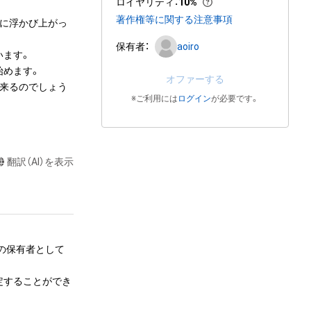
ロイヤリティ
：
10%
著作権等に関する注意事項
上に浮かび上がっ
保有者：
aoiro
ます。

めます。

オファーする
は来るのでしょう
※ご利用には
ログイン
が必要です。
翻訳（AI）を表示
ムの保有者として
定することができ