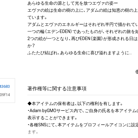
あらゆる生命の源として光を放つエヴァの姿ー

エヴァの絵は生命の樹の上に、アダムの絵は知恵の樹の
ています。

アダムとエヴァのエネルギーはそれぞれ半円で描かれてい
一つの輪（エデンEDEN）であったものが、それぞれの旅を始
2つの絵が一つとなり、再びEDEN（楽園）が形成される日
か？

ふたたび結ばれ、あらゆる生命に喜び溢れますように…
43683
著作権等に関する注意事項
09f14
◆本アイテムの保有者は、以下の権利を有します。

・Adam byGMOサービス内で、ご自身の氏名を本アイテ
表示することができます。

・各種SNSにて、本アイテムをプロフィールアイコンに設
ます。
