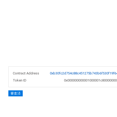
Contract Address
0xb30fc2d754c88c451275b743b6f530f19f6
Token ID
0x000000000001000001c80000000
審査済