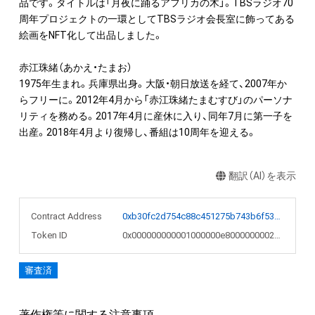
品です。タイトルは「月夜に踊るアフリカの木」。TBSラジオ70
周年プロジェクトの一環としてTBSラジオ会長室に飾ってある
絵画をNFT化して出品しました。

赤江珠緒（あかえ・たまお）

1975年生まれ。兵庫県出身。大阪・朝日放送を経て、2007年か
らフリーに。2012年4月から「赤江珠緒たまむすび」のパーソナ
リティを務める。2017年4月に産休に入り、同年7月に第一子を
出産。2018年4月より復帰し、番組は10周年を迎える。
翻訳（AI）を表示
Contract Address
0xb30fc2d754c88c451275b743b6f530f19f643683
Token ID
0x000000000001000000e800000000207e
審査済
著作権等に関する注意事項