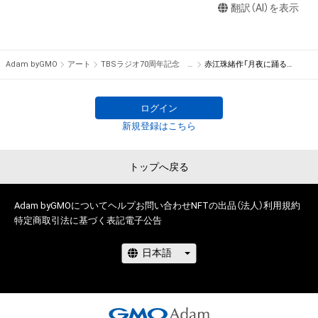
翻訳（AI）を表示
foundation.or.jp/what/projects/2020corona
）
Adam byGMO
アート
TBSラジオ70周年記念 NFTアート作品ストア
赤江珠緒作「月夜に踊るアフリカの木」デジタル版
ログイン
新規登録はこちら
トップへ戻る
Adam byGMOについて
ヘルプ
お問い合わせ
NFTの出品（法人）
利用規約
特定商取引法に基づく表記
電子公告