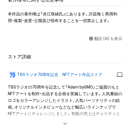
本作品の著作権は「赤江珠緒氏」にあります。許諾無く商用利
用・複製・改変・公開及び領布することを一切禁止します。
翻訳（AI）を表示
ストア詳細
TBSラジオ70周年記念 NFTアート作品ストア
TBSラジオの70周年を記念して「Adam byGMO」ご協賛のもと
NFTアートを制作・出品する企画を実施しています。人気番組の
ロゴをカラーアレンジしたイラスト、人気パーソナリティの絵
画、オリジナルインタビューなどなど幅広いラインナップで
NFTアートにチャレンジしました。初版の売上はチャリティと
させて頂きます。寄付先：日本財団　新型コロナウイルス感染
症拡大に伴う支援（
www.nippon-