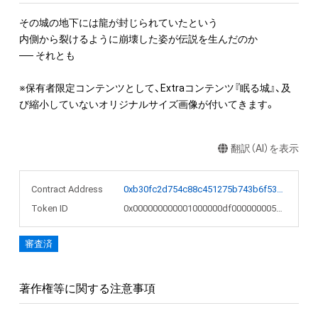
その城の地下には龍が封じられていたという

内側から裂けるように崩壊した姿が伝説を生んだのか

── それとも

※保有者限定コンテンツとして、Extraコンテンツ『眠る城』、及
翻訳（AI）を表示
Contract Address
0xb30fc2d754c88c451275b743b6f530f19f643683
Token ID
0x000000000001000000df000000005437
審査済
著作権等に関する注意事項