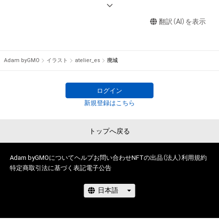
『芸術新潮』9月号に当ストアが掲載されました。

作権を有する方、著作隣接権の権利者またはその管理委託を受
ありがとうございます。

けている者によって保護されています。そのため、本アイテム
翻訳（AI）を表示
NFT無料プレゼントのお知らせも載っています（QRコード）

を保有していたとしても、本アイテムに関する創作物にかかる
知的財産権を有することを意味しません。

実績

・本アイテムの著作権を有する方、著作隣接権の権利者またはそ
企業様メタバースプロジェクトのコンセプトアート。

Adam byGMO
イラスト
atelier_es
廃城
の管理委託を受けている者からの事前の同意なしに、上記の「本
Vtuber、VLiver様の配信背景、動画背景。トレーラー画像など多
アイテムの保有者が有する権利」の範囲を超えた行為、知的財産
数。

権を侵害するおそれのある行為(改変、公開、配布、逆コンパイ
ログイン
ル、リバースエンジニアリングを含みますが、これに限定されま
新規登録はこちら
せん。)を行うことはできません。

ここではない場所

・本アイテムに関する創作物の利用については、公序良俗や法令
ここには存在しないもの

トップへ戻る
に反する利用またはその恐れのある利用など、作成者が不適切
今ではない時を描きます

であると判断した場合、利用をお断りさせていただきます。

・本アイテムの購入、売却および利用に関して、購入者、売却者、
Adam byGMOについて
ヘルプ
お問い合わせ
NFTの出品（法人）
利用規約
保有、その他第三者が損害を被った場合、その損害がいかなる原
特定商取引法に基づく表記
電子公告
━展開シリーズ━

因で発生したものであっても、本アイテムの著作権を有する方、
著作隣接権の権利者またはその管理委託を受けている者は、何
Innerspace Landscape………

らの法的責任も負わないものとします。

3度目の滅びを迎えた世界を旅するシリーズ

・本アイテムを使用しグッズ、及び二次創作物を作成するときは
強い紫外線と風にさらされ砂となってゆく遺構と
