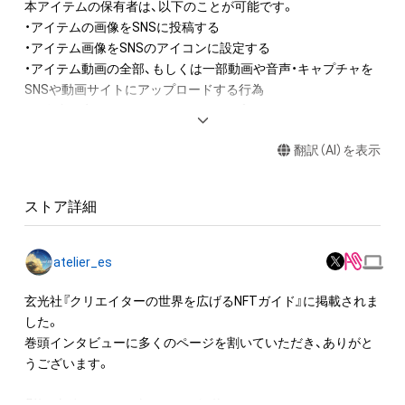
本アイテムの保有者は、以下のことが可能です。

・アイテムの画像をSNSに投稿する

・アイテム画像をSNSのアイコンに設定する

・アイテム動画の全部、もしくは一部動画や音声・キャプチャを
SNSや動画サイトにアップロードする行為

・保有者限定コンテンツをSNSにアップロードする

・アイテムの画像を印刷して部屋に飾る

翻訳（AI）を表示
・アイテムの画像を使用してメッセージカードを制作し友達に
送る

・アイテム画像を使用し、個人利用する用のグッズや商品を制作
ストア詳細
する

・アイテム画像を使用した二次創作物（ご自身で描いたイラスト
など）の作成する

atelier_es
アイテムに関する注意事項

玄光社『クリエイターの世界を広げるNFTガイド』に掲載されま
・本アイテムに関する創作物(画像および映像、音楽、商標または
した。

ロゴ等を含みますがこれらに限られません。)にかかる知的財産
巻頭インタビューに多くのページを割いていただき、ありがと
権(著作権、特許権、実用新案権、商標権、意匠権その他の知的財
うございます。

産権(それらの権利を取得し、又はそれらの権利につき登録等を
出願する権利を含みます。)を意味します。)は、本アイテムの著