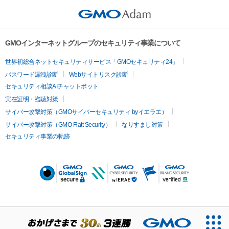
クレジット（atelier＿es）を表記します。

いまだ動き続ける自動機械

このアイテムに関するお問い合わせ先

atelier_es　クリエイター　魚

四季窓………

thukane1107@gmail.com
出られぬ部屋

GMOインターネットグループのセキュリティ事業について
その主人の慰めの為に季節ごと、時間ごとに変わる景色を描く
世界初総合ネットセキュリティサービス「GMOセキュリティ24」
シリーズ

パスワード漏洩診断
Webサイトリスク診断
美しく心誘うが決して触れられない。ただ焦がれるだけの外の
セキュリティ相談AIチャットボット
世界。

実在証明・盗聴対策
非実在生物図鑑………

サイバー攻撃対策（GMOサイバーセキュリティ byイエラエ）
現実には存在しない生き物たちの図鑑

サイバー攻撃対策（GMO Flatt Security）
なりすまし対策
セキュリティ事業の軌跡
ART street　
medibang.com/u/midorikame/
Twitter 
twitter.com/midorikame
ポートフォリオ　
fori.io/sakana