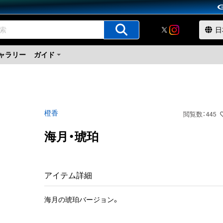
ャラリー
ガイド
橙香
閲覧数
：
445
海月・琥珀
アイテム詳細
海月の琥珀バージョン。