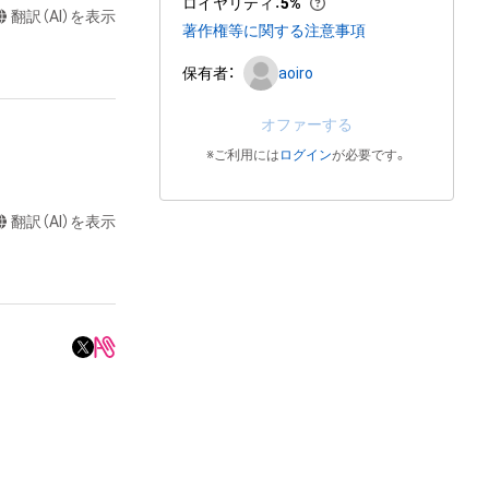
ロイヤリティ
：
5%
翻訳（AI）を表示
著作権等に関する注意事項
保有者：
aoiro
オファーする
※ご利用には
ログイン
が必要です。
翻訳（AI）を表示