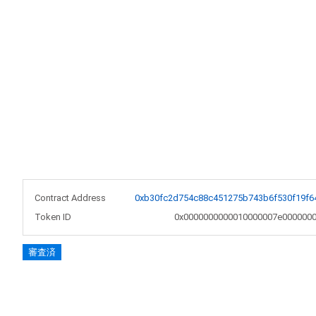
Contract Address
0xb30fc2d754c88c451275b743b6f530f19f6
Token ID
0x0000000000010000007e0000000
審査済