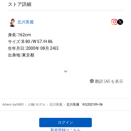
ストア詳細
北川美麗
身長：162cm 

サイズ：B 80 /W 57 /H 86

生年月日：2000年 08月 24日

出身地：東京都

<IMAGE GIRL>　

東京オートサロン2022イメージガール「A-class」

翻訳（AI）を表示
2020-2021  SUPER GT300 K-tunes RACING「WinG」レースクイ
ーン

<広告>　

Adam byGMO
人物/モデル
北川美麗
北川美麗 RQ202109−06
アプリ「マギレコ」TVCM

ピザーラインフォマーシャル

ログイン
<TV>　

新規登録はこちら