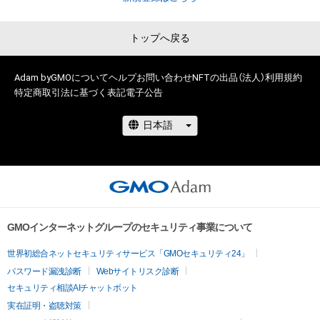
NHK「半径5メートルの胸熱(むねあつ)TV!」「君は天才」

NTV「世界一受けたい授業」「女が女に怒る夜」「ボンビーガー
トップへ戻る
ル」

EX「トリニクって何の肉？(VTR)」

TX「ゴッドタン」「じっくり聞いタロウ」

Adam byGMOについて
ヘルプ
お問い合わせ
NFTの出品（法人）
利用規約
特定商取引法に基づく表記
電子公告
CX「スカッとジャパン」「全力！脱力タイムズ」「ムラマヨ」「所ジ
GMOインターネットグループのセキュリティ事業について
世界初総合ネットセキュリティサービス「GMOセキュリティ24」
パスワード漏洩診断
Webサイトリスク診断
セキュリティ相談AIチャットボット
実在証明・盗聴対策