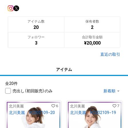
出身地：東京都

<IMAGE GIRL>　

東京オートサロン2022イメージガール「A-class」

アイテム数
保有者数
2020-2021  SUPER GT300 K-tunes RACING「WinG」レースクイ
20
2
ーン

フォロワー
合計取引金額
3
¥
20,000
<広告>　

アプリ「マギレコ」TVCM

直近の取引
ピザーラインフォマーシャル

アイテム
<TV>　

NHK「半径5メートルの胸熱(むねあつ)TV!」「君は天才」

全20件
NTV「世界一受けたい授業」「女が女に怒る夜」「ボンビーガー
売出し（初回販売）のみ
ル」

EX「トリニクって何の肉？(VTR)」

TX「ゴッドタン」「じっくり聞いタロウ」

6
7
北川美麗
北川美麗
CX「スカッとジャパン」「全力！脱力タイムズ」「ムラマヨ」「所ジ
北川美麗 RQ202109−20
北川美麗 RQ202109−19
¥
10,000
¥
10,000
翻訳（AI）を表示
売出し（初回販売）
売出し（初回販売）