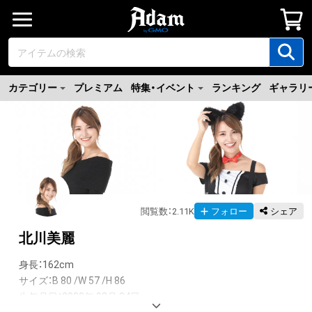
カテゴリー
プレミアム
特集・イベント
ランキング
ギャラリ
閲覧数
：
2.11K
フォロー
シェア
北川美麗
身長：162cm 

サイズ：B 80 /W 57 /H 86

生年月日：2000年 08月 24日
