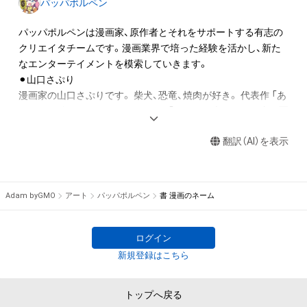
パッパポルペン
ロゴ等を含みますがこれらに限られません。)にかかる知的財産
権(著作権、特許権、実用新案権、商標権、意匠権その他の知的財
パッパポルペンは漫画家、原作者とそれをサポートする有志の
産権(それらの権利を取得し、又はそれらの権利につき登録等を
クリエイタチームです。漫画業界で培った経験を活かし、新た
出願する権利を含みます。)を意味します。)は、本アイテムの作
なエンターテイメントを模索していきます。

成者または第三者のライセンス保有者によって保護されていま
⚫︎山口さぷり

す。そのため、本アイテムを保有していたとしても、本アイテム
漫画家の山口さぷりです。 柴犬、恐竜、焼肉が好き。 代表作 「あ
に関する創作物にかかる知的財産権を有することを意味しませ
の頃のお姉ちゃんはもういない？」 「ごすじん大好きポン太の憂
ん。

鬱」など Twitter→@sapuriba

・本アイテムの作成者または第三者のライセンス保有者からの
翻訳（AI）を表示
事前の同意なしに、上記の「本アイテムの保有者が有する権利」
⚫︎春夏アキト

の範囲を超えた行為、知的財産権を侵害するおそれのある行為
春夏アキトと申します。テック系漫画を中心に色々描いており
(改変、公開、配布、逆コンパイル、リバースエンジニアリングを
ます。 
www.amazon.co.jp/dp/4344848748/
Adam byGMO
アート
パッパポルペン
書 漫画のネーム
含みますが、これに限定されません。)を行うことはできませ
ん。

⚫︎前田竜幸

・本アイテムに関する創作物の利用については、公序良俗や法令
前田竜幸(Mikey)

ログイン
に反する利用またはその恐れのある利用など、パッパポルペン
週刊少年ジャンプを中心に、有名な漫画家から新人漫画家まで
新規登録はこちら
が不適切であると判断した場合、利用をお断りさせていただき
２０箇所以上アシスタントとして活動。

ます。

TOKYOPOPより発売されているディズニー映画 『美女と野獣』
トップへ戻る
・本アイテムの購入、売却および利用に関して、購入者、売却者、
コミカライズ作品の制作にも携わる。 専門学校での講師経験も