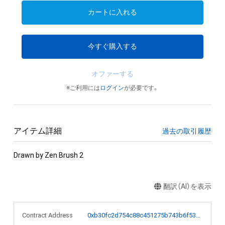
カートに入れる
今すぐ購入する
オファーする
※ご利用には
ログイン
が必要です。
アイテム詳細
過去の取引履歴
Drawn by Zen Brush 2
翻訳（AI）を表示
Contract Address
0xb30fc2d754c88c451275b743b6f530f19f643683