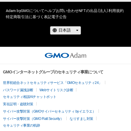
保有、その他第三者が損害を被った場合、その損害がいかなる原
あり、漫画の描き方や魅力についてYouTubeなどで世界に向け
因で発生したものであっても、本アイテムの作成者または第三
て発信。

Adam byGMOについて
ヘルプ
お問い合わせ
NFTの出品（法人）
利用規約
者のライセンス保有者およびパッパポルペンは、何らの法的責
特定商取引法に基づく表記
電子公告
Tatsuyuki -or ‘Mikey’ if that’s too much of a tongue twister- 
任も負わないものとします。

has been a professional manga artist for over a decade. He’s 
even been a guest lecturer at Japanese universities on the 
このアイテムに関するお問い合わせ先
process of creating manga!

pappapolpen@gmail.com
Twitter→@tatsuyuki2010 
Instagram→tatsuyuki_mikey_maeda 
Twitch→mikey_maeda
GMOインターネットグループのセキュリティ事業について
世界初総合ネットセキュリティサービス「GMOセキュリティ24」
パスワード漏洩診断
Webサイトリスク診断
セキュリティ相談AIチャットボット
実在証明・盗聴対策
サイバー攻撃対策（GMOサイバーセキュリティ byイエラエ）
サイバー攻撃対策（GMO Flatt Security）
なりすまし対策
セキュリティ事業の軌跡