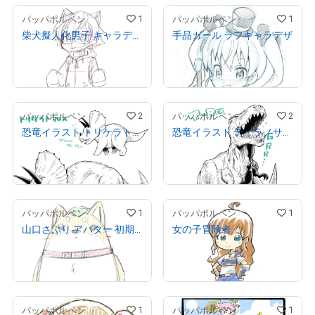
process of creating manga!

1
1
パッパポルペン
パッパポルペン
Twitter→@tatsuyuki2010 
柴犬擬人化男子 キャラデザ案 デフォルメ
手品ガール ラフキャラデザ
Instagram→tatsuyuki_mikey_maeda 
¥
10,000
¥
10,000
Twitch→mikey_maeda
売出し（初回販売）
売出し（初回販売）
翻訳（AI）を表示
2
2
パッパポルペン
パッパポルペン
恐竜イラスト トリケラトプス
恐竜イラスト ティラノサウルス
¥
50,000
¥
50,000
売出し（初回販売）
売出し（初回販売）
1
1
パッパポルペン
パッパポルペン
山口さぷり アバター 初期キャラデザ案
女の子冒険者
¥
10,000
¥
10,000
売出し（初回販売）
売出し（初回販売）
1
1
パッパポルペン
パッパポルペン