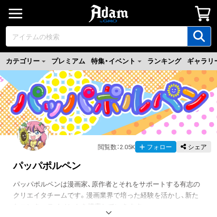
カテゴリー
プレミアム
特集・イベント
ランキング
ギャラリ
閲覧数
：
2.05K
フォロー
シェア
パッパポルペン
パッパポルペンは漫画家、原作者とそれをサポートする有志の
クリエイタチームです。漫画業界で培った経験を活かし、新た
なエンターテイメントを模索していきます。
