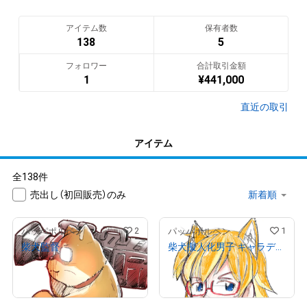
⚫︎山口さぷり

漫画家の山口さぷりです。 柴犬、恐竜、焼肉が好き。 代表作 「あ
アイテム数
保有者数
の頃のお姉ちゃんはもういない？」 「ごすじん大好きポン太の憂
138
5
鬱」など Twitter→@sapuriba

フォロワー
合計取引金額
1
¥
441,000
⚫︎春夏アキト

春夏アキトと申します。テック系漫画を中心に色々描いており
直近の取引
ます。 
www.amazon.co.jp/dp/4344848748/
⚫︎前田竜幸

アイテム
前田竜幸(Mikey)

週刊少年ジャンプを中心に、有名な漫画家から新人漫画家まで
全138件
２０箇所以上アシスタントとして活動。

売出し（初回販売）のみ
TOKYOPOPより発売されているディズニー映画 『美女と野獣』
コミカライズ作品の制作にも携わる。 専門学校での講師経験も
2
1
パッパポルペン
パッパポルペン
あり、漫画の描き方や魅力についてYouTubeなどで世界に向け
柴犬監督
柴犬擬人化男子 キャラデザ案
て発信。

¥
30,000
¥
10,000
Tatsuyuki -or ‘Mikey’ if that’s too much of a tongue twister- 
売出し（初回販売）
売出し（初回販売）
has been a professional manga artist for over a decade. He’s 
even been a guest lecturer at Japanese universities on the 