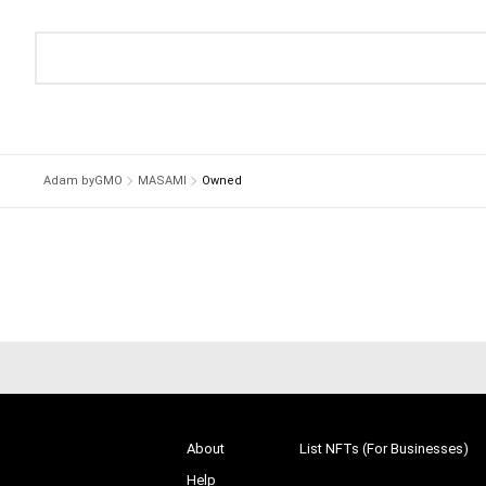
Adam byGMO
MASAMI
Owned
About
List NFTs (For Businesses)
Help