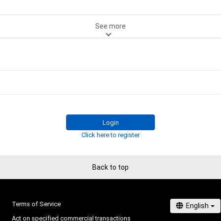
See more
Login
Click here to register
Back to top
Terms of Service
Act on specified commercial transactions