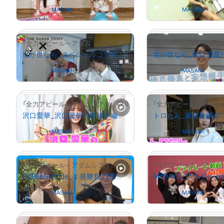
Owned by
MASAMI
Owned by
MASAMI
# 459/2000
0
「全力アピール～アダムシアター～」NFTストア
世が世なら_スペシャルコラボ牛丼に挑戦！
Owned by
MASAMI
Owned by
MASAMI
# 1382/2000
0
「全力アピール～アダムシアター～」NFTストア
沢口愛華_沢口愛華の息抜き編み物動画
Owned by
MASAMI
Owned by
MASAMI
# 1342/2000
0
「全力アピール～アダムシアター～」NFTストア
SCREEN mode_１発勝負の“即興ソング”
Owned by
MASAMI
Owned by
MASAMI
# 2988/10000