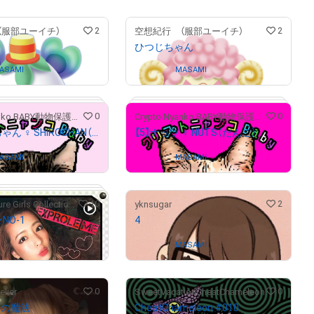
# 1928/10000
# 6311/10000
2
2
（服部ユーイチ）
空想紀行 （服部ユーイチ）
ら
ひつじちゃん
ASAMI
Owned by
MASAMI
# 4994/10000
0
0
Crypto Nyanko BABY動物保護プロジェクト
Crypto Nyanko BABY動物保護プロジェクト
【46】しろちゃん ♀ SHIROCHAN（豚汁）
【5】ナッツ ♀ NUTS（だんご）
ASAMI
Owned by
MASAMI
10
2
Tokyo Gravure Girls Collections
yknsugar
NO-1
4
62.10
)
Owned by
MASAMI
# 1/10
# 1/10
0
0
elier
SweetVacationCheatChameleon
スの魔法
CheatChameleon #010