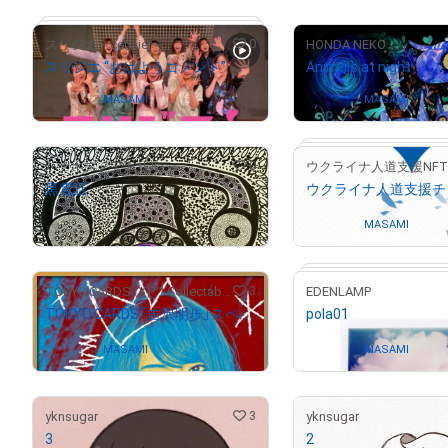
# 6639/10000
# 3325/10000
0
スリジエ～cerisier～
HONDA NEKO
スリジエ “おはようコメント”
Animals at night
Owned by
MASAMI
Owned by
MASAMI
# 181/10000
0
ハナキズノアカザル
ウクライナ人道支援NF
黒電話
¥
10,000
(
$
63.37
)
Owned by
MASAMI
3
TOKYO.CARDS (X)³™ Collectables Store
EDENLAMP
TOKYO.CARDS「吉沢明歩」スペードのキング - あ / TOKYO.CARDS「Akiho Yoshizawa」King of Spades - a
pola01
Owned by
MASAMI
Owned by
MASAMI
3
yknsugar
yknsugar
3
2