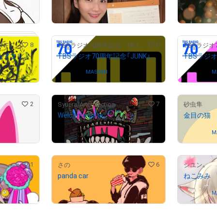
¥
66,600
¥
12,000
(
$
422.04
)
(
# 1/100
8
0
TBSラジオ70周年記念 NFTアート作品ストア
TBSラジオ70周年記念 NFTアート作品ストア
赤江珠緒作「月夜に踊るアフリカの木」デジタル版
TBSラジオ70周年記念「JUNK」ロゴ70色カラーアレンジ69
# 1/30
Owned by
MASAMI
Owned by
M
2
7
Syuera/Artcollection
砂虫隼
Welcome Gate
金目の猫
# 1/20
¥
18,000
(
$
114.06
)
Owned by
M
1
6
さの
シユン。
panda car
ねこみみ
¥
22,000
(
$
139.41
)
Owned by
M