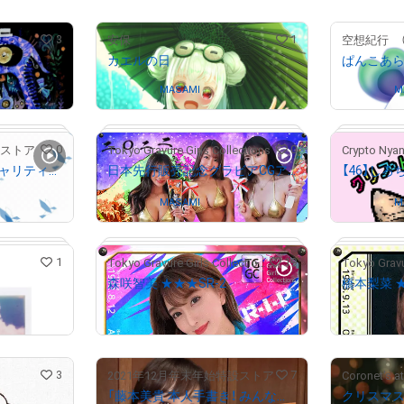
# 5310/10000
# 2743/10000
3
1
安保
空想紀行 
カエルの日
ぱんこあ
Owned by
MASAMI
Owned by
M
# 1410/10000
# 3377/10000
0
0
Tストア
Tokyo Gravure Girls Collections
ウクライナ人道支援チャリティNFT 1,000円
日本先行販売記念グラビアCGアート
Owned by
MASAMI
Owned by
M
1
19
Tokyo Gravure Girls Collections
# 1457/2022
森咲智美 ★★★SR-2
橋本梨菜 ★
¥
29,000
¥
9,800
(
$
183.77
)
(
$
# 23/500
3
7
2021年12月年末年始特設ストア
Coronet's at
「藤本美貴 本人手書き！ みんな大好き！庄司家の超時短レシピ！」
クリスマ