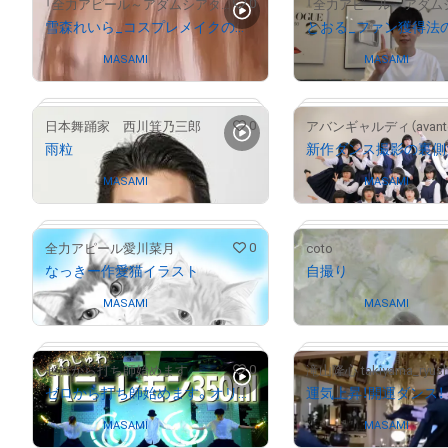
0
「全力アピール～アダムシアター～」NFTストア
雪森れいら_コスプレメイクの秘訣を公開
とおる_ファン獲得法
Owned by
MASAMI
Owned by
MASAMI
0
日本舞踊家 西川箕乃三郎
アバンギャルディ（avantg
雨粒
新作ダンス撮影の裏側
Owned by
MASAMI
Owned by
MASAMI
0
全力アピール愛川菜月
coto
なっきー作愛猫イラスト
自撮り
Owned by
MASAMI
Owned by
MASAMI
0
ゼロから打ち師始めます
滝山隆心 takiyama_ryush
ゼロから打ち師始めます。オリジナルパフォーマンス！
運気上昇！開運ダンス！
# 2931/10000
# 2067/10000
Owned by
MASAMI
Owned by
MASAMI