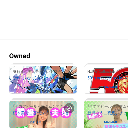
Owned
0
謎解きエデュテイメント協会
NJPW Collection
【サインなし】さいとうなおき描き下ろしフルカラーイラスト（巨大怪獣ポリマドンの謎）
50th anniversary logo
Owned by
MASAMI
Owned by
MASAMI
0
「全力アピール～アダムシアター～」NFTストア
桜木美貴＿妄想シチュエーション ～新婚夫婦 桜木美貴～
Owned by
MASAMI
Owned by
MASAMI