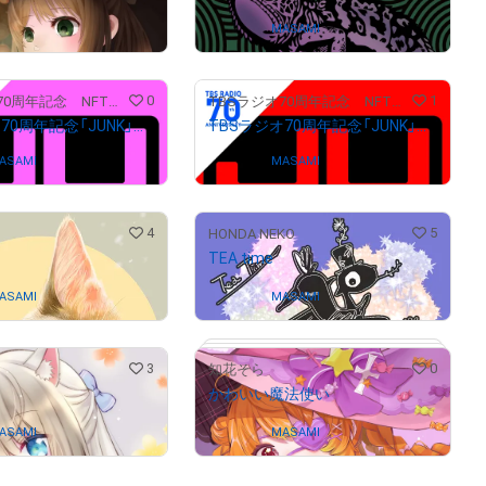
$
76.04
)
Owned by
MASAMI
0
1
TBSラジオ70周年記念 NFTアート作品ストア
TBSラジオ70周年記念 NFTアート作品ストア
TBSラジオ70周年記念「JUNK」ロゴ70色カラーアレンジ55
TBSラジオ70周年記念「JUNK」ロゴ70色カラーアレンジ3
# 1/50
ASAMI
Owned by
MASAMI
4
5
HONDA NEKO
TEA time
ASAMI
Owned by
MASAMI
3
0
知花そら
かわいい魔法使い
ASAMI
Owned by
MASAMI