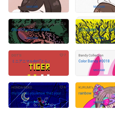
Owned by
MASAMI
Owned by
MASAMI
0
SweetVacationCheatChameleon
CheatChameleon #006
Owned by
MASAMI
Owned by
MASAMI
7
DOT'S
Bandy Collection
ミニアニマルdot『とら』
Color Bandy #0018
¥
15,000
(
$
95.05
)
Owned by
MASAMI
6
HONDA NEKO
KURUMI's SHOP
my love do you know that your eyes are like stars brightly beaming?
rainbow
Owned by
MASAMI
Owned by
MASAMI