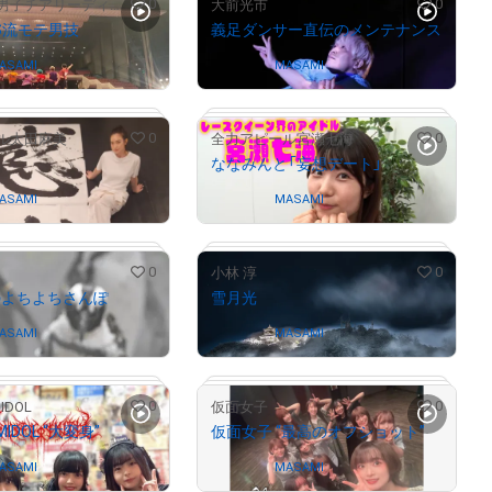
0
0
早稲田大学男子チアリーディングチーム SHOCKERS
大前光市
RS流モテ男技
義足ダンサー直伝のメンテナンス
ASAMI
Owned by
MASAMI
0
0
ル太田麻美
全力アピール宮瀬七海
ななみんと「妄想デート」
# 1271/10000
ASAMI
Owned by
MASAMI
# 4616/10000
# 1015/10000
0
0
小林 淳
のよちよちさんぽ
雪月光
ASAMI
Owned by
MASAMI
# 1573/10000
0
0
IDOL
仮面女子
# 7543/10000
MIDOL “大変身”
仮面女子 “最高のオフショット”
ASAMI
Owned by
MASAMI