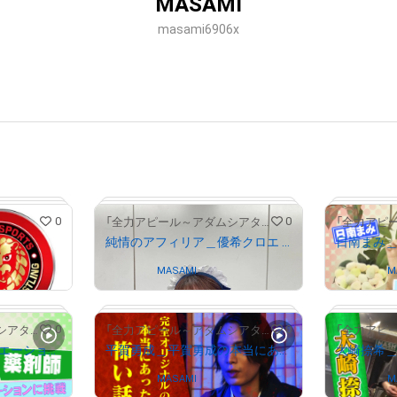
MASAMI
masami6906x
0
0
「全力アピール～アダムシアター～」NFTストア
純情のアフィリア＿優希クロエ ハロウィンメイク写真
Owned by
MASAMI
Owned by
M
0
0
「全力アピール～アダムシアター～」NFTストア
「全力アピール～アダムシアター～」NFTストア
新田ゆう＿妄想シチュエーション ～薬剤師 新田ゆう～
平賀勇成＿平賀勇成の本当にあった怖い話
Owned by
MASAMI
Owned by
M
# 7803/9990