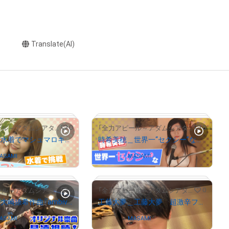
Translate(AI)
0
0
「全力アピール～アダムシアター～」NFTストア
「全力アピール～アダムシアター～」NFTストア
日南まみ＿水着でマシュマロキャッチ！
時希美穂＿世界一“セクシー”な一問一答
ASAMI
Owned by
MASAMI
# 64/2000
# 1582/2000
0
0
「全力アピール～アダムシアター～」NFTストア
「全力アピール～アダムシアター～」NFTストア
大崎捺希＿大崎捺希作曲『ambivalent』
工藤大夢＿工藤大夢 超激辛フカヒレラーメンに挑戦！
ASAMI
Owned by
MASAMI