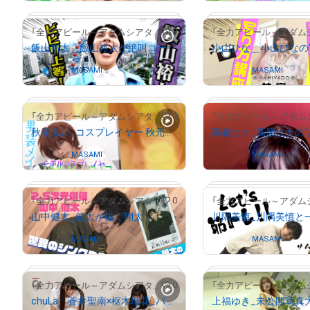
# 611/2000
0
「全力アピール～アダムシアター～」NFTストア
飯山裕太＿飯山裕太が絶叫コースターに挑戦
# 56/100
Owned by
MASAMI
Owned by
MASAMI
# 8/2000
0
「全力アピール～アダムシアター～」NFTストア
秋元るい_コスプレイヤー 秋元るい “男装メイク術”大公開！
Owned by
MASAMI
Owned by
MASAMI
# 1477/2000
0
「全力アピール～アダムシアター～」NFTストア
山中健太_健太が描く翔太
Owned by
MASAMI
Owned by
MASAMI
# 1287/2000
0
「全力アピール～アダムシアター～」NFTストア
chuLa 蒼井聖南×枢木瑠花_バランスボール対決
上福ゆき_未公開写真