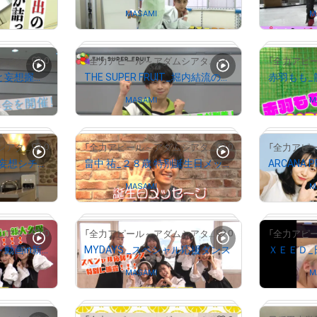
Owned by
MASAMI
Owned by
M
# 1792/2000
# 1298/2000
# 1651/2000
0
0
「全力アピール～アダムシアター～」NFTストア
「全力アピール～アダムシアター～」NFTストア
世が世なら_橋爪優真と妄想握手会を開催
THE SUPER FRUIT_堀内結流の特別パフォーマンスが到着！
Owned by
MASAMI
Owned by
M
# 439/2000
# 1571/2000
0
0
「全力アピール～アダムシアター～」NFTストア
「全力アピール～アダムシアター～」NFTストア
トロたん_家庭教師の“妄想シチュエーション”
畠中 祐_２８歳 特別誕生日メッセージ
Owned by
MASAMI
Owned by
M
# 997/2000
# 6590/10000
0
0
「全力アピール～アダムシアター～」NFTストア
「全力アピール～アダムシアター～」NFTストア
MYDAYS_プライベート動画in新大久保
MYDAYS _スペシャル応援ダンス
Owned by
MASAMI
Owned by
M
# 8258/10000
# 7632/10000