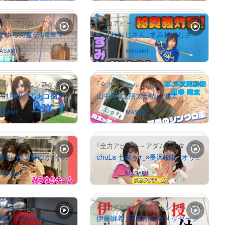
# 1343/2000
0
0
「全力アピール～アダムシアター～」NFTストア
「全力アピール～アダムシアター～」NFTストア
まゆろん_まゆろん直伝！簡単マジックを公開！
すみれおじさん_すみれおじさんの必殺技を披露！
# 470/2000
ASAMI
Owned by
MASAMI
# 1739/2000
# 100/2000
0
0
「全力アピール～アダムシアター～」NFTストア
「全力アピール～アダムシアター～」NFTストア
DEVILOOF_Gt.Rayのアナゴ捌き動画
山中翔太_翔太が描く健太
ASAMI
Owned by
MASAMI
# 1533/2000
# 613/2000
0
0
「全力アピール～アダムシアター～」NFTストア
「全力アピール～アダムシアター～」NFTストア
chuLa 田中みう×北野ゆか_ヘビカフェプライベート映像
chuLa 七瀬うた×長沢柚花_オリジナルダンス
ASAMI
Owned by
MASAMI
# 1114/2000
# 278/2000
0
0
「全力アピール～アダムシアター～」NFTストア
「全力アピール～アダムシアター～」NFTストア
梅咲 遥_プロレス式ウォーミングアップ
伊藤麻希_元気が出るメッセージ