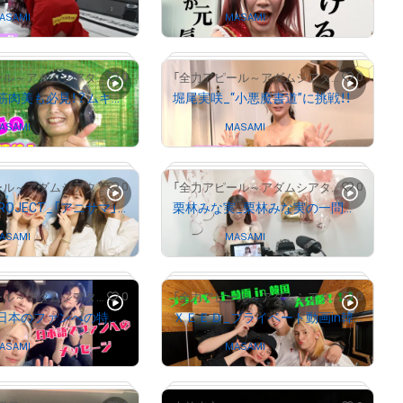
ASAMI
Owned by
MASAMI
# 1198/2000
# 1928/2000
0
0
「全力アピール～アダムシアター～」NFTストア
「全力アピール～アダムシアター～」NFTストア
赤羽もも_筋肉美も必見！？ムキムキ バッティング！
堀尾実咲_“小悪魔書道”に挑戦！！
ASAMI
Owned by
MASAMI
# 1493/2000
# 1537/2000
0
0
「全力アピール～アダムシアター～」NFTストア
「全力アピール～アダムシアター～」NFTストア
ARCANA PROJECT_「アニサマ」舞台裏 特別インタビュー
栗林みな実_栗林みな実の一問一答
ASAMI
Owned by
MASAMI
# 550/10000
# 3875/10000
0
0
「全力アピール～アダムシアター～」NFTストア
「全力アピール～アダムシアター～」NFTストア
ＸＥＥＤ_日本のファンへの特別メッセージ
ＸＥＥＤ_プライベート動画in韓国
ASAMI
Owned by
MASAMI
# 156/10000
# 4374/10000