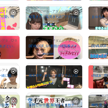
# 1444/2000
# 157/2000
0
0
「全力アピール～アダムシアター～」NFTストア
「全力アピール～アダムシアター～」NFTストア
小山ひな＿小山ひなの“可愛い写真の写り方講座”
塩見きら＿塩見きらの“フラッシュ暗算”
# 1830/2000
Owned by
MASAMI
Owned by
M
# 1234/2000
# 273/2000
0
0
「全力アピール～アダムシアター～」NFTストア
「全力アピール～アダムシアター～」NFTストア
高嶺ヒナ_高嶺ヒナの“あざとい系メイク”写真
DEVILOOF_Gt.愛朔の韓国風メイク自撮り写真
Owned by
MASAMI
Owned by
M
# 1351/2000
0
0
「全力アピール～アダムシアター～」NFTストア
「全力アピール～アダムシアター～」NFTストア
川隅美慎_川隅美慎と一緒に筋トレ！
橋本祥平_オリジナルドラムソロ
Owned by
MASAMI
Owned by
M
# 1057/2000
# 1198/2000
0
0
「全力アピール～アダムシアター～」NFTストア
「全力アピール～アダムシアター～」NFTストア
大公開！
長野じゅりあ_板割り１０枚チャレンジ！