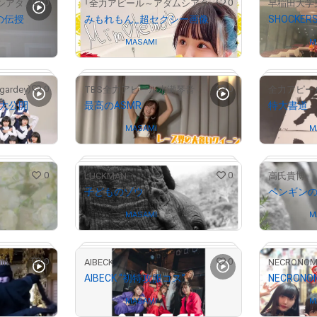
0
0
「全力アピール～アダムシアター～」NFTストア
「全力アピール～アダムシアター～」NFTストア
の伝授
みもれもん_超セクシー画像
SHOCKE
Owned by
MASAMI
Owned by
M
# 7996/10000
0
0
ardey）
TBS全力アピール水瀬琴音
全力アピー
大公開
最高のASMR
特大書道
Owned by
MASAMI
Owned by
M
# 4264/10000
0
0
LUCKMAN
高氏貴博
子どものゾウ
ペンギン
# 3803/10000
# 8813/10000
Owned by
MASAMI
Owned by
M
0
0
in
AIBECK
NECRONOM
AIBECK “初特攻服コス”
NECRONO
Owned by
MASAMI
Owned by
M