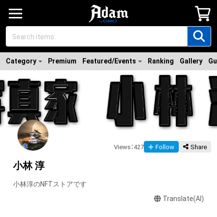
Category
Premium
Featured/Events
Ranking
Gallery
Gu
Views
：
427
Follow
Share
小林 淳
小林淳のNFTストアです
Translate(AI)