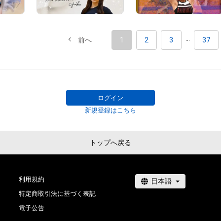
# 3/30
...
前へ
1
2
3
37
# 11/30
# 4/30
ログイン
新規登録はこちら
トップへ戻る
利用規約
特定商取引法に基づく表記
電子公告