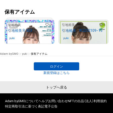
保有アイテム
0
6
引地裕美
引地裕美
引地裕美 R 020
引地裕美 RQ202109−15
yuki
さんが保有中
yuki
さんが保有中
Adam byGMO
yuki
保有アイテム
ログイン
新規登録はこちら
# 66/80
トップへ戻る
Adam byGMOについて
ヘルプ
お問い合わせ
NFTの出品（法人）
利用規約
特定商取引法に基づく表記
電子公告