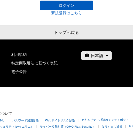
ログイン
新規登録はこちら
トップへ戻る
利用規約
特定商取引法に基づく表記
電子公告
について
セキュリティ相談AIチャットボット
24」
パスワード漏洩診断
Webサイトリスク診断
セ
キュリティ byイエラエ）
サイバー攻撃対策（GMO Flatt Security）
なりすまし対策