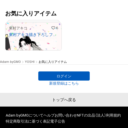
お気に入りアイテム
6
東村アキコ
東村アキコ描き下ろしフルカラーイラスト+レイヤー分けデータ付き （メランコリー）
¥
50,000
Adam byGMO
YOSHI
お気に入りアイテム
ログイン
# 1/20
新規登録はこちら
トップへ戻る
Adam byGMOについて
ヘルプ
お問い合わせ
NFTの出品（法人）
利用規約
特定商取引法に基づく表記
電子公告