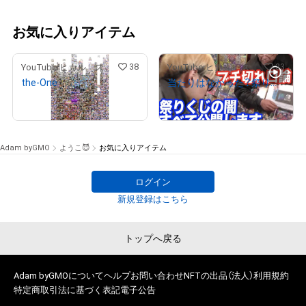
お気に入りアイテム
38
33
YouTuberヒカル スペシャルコンテンツストア
YouTuberヒカル スペシャルコンテンツストア
the-One
当たりはなかった？祭りくじで悪事を働く一部始終をban覚悟で完全公開します
¥
9,900,000
¥
12,000,000
Adam byGMO
ようこ😈
お気に入りアイテム
ログイン
新規登録はこちら
トップへ戻る
Adam byGMOについて
ヘルプ
お問い合わせ
NFTの出品（法人）
利用規約
特定商取引法に基づく表記
電子公告