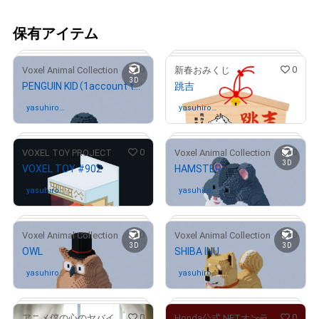
保有アイテム
0
0
Voxel Animal Collection
新春おみくじ
3D
PENGUIN KID（1account typeA）
跳吉
yasuhiro_f
さんが保有中
yasuhiro_f
さんが保有中
ukunaga
ukunaga
0
0
VOXEL TOY PROJECT
Voxel Animal Collection
3D
VOXEL TOY #902
HAMSTER
# 1231/3333
# 641/777
yasuhiro_f
さんが保有中
yasuhiro_f
さんが保有中
ukunaga
ukunaga
0
0
Voxel Animal Collection
Voxel Animal Collection
3D
3D
OWL
SHIBA INU
# 76/333
# 1/100
yasuhiro_f
さんが保有中
yasuhiro_f
さんが保有中
ukunaga
ukunaga
0
0
アニメ僕の心のヤバイやつ
Honda公式 NFTオンラインショップ