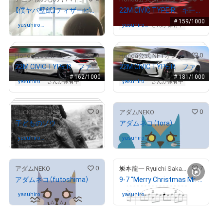
【僕ヤバ壁紙】ティザービジュアル02
22M CIVIC TYPE R キースケッチ
# 159/1000
# 98/100
# 212/300
yasuhiro_f
さんが保有中
yasuhiro_f
さんが保有中
ukunaga
ukunaga
0
0
Honda公式 NFTオンラインショップ
Honda公式 NFTオンラインショップ
22M CIVIC TYPE R ファイナルスケッチ2
22M CIVIC TYPE R ファイナルスケッチ1
# 162/1000
# 181/1000
yasuhiro_f
さんが保有中
yasuhiro_f
さんが保有中
ukunaga
ukunaga
0
0
LUCKMAN
アダムNEKO
子どものゾウ
アダムネコ（tora）
yasuhiro_f
さんが保有中
yasuhiro_f
さんが保有中
ukunaga
ukunaga
# 244/5000
0
7
アダムNEKO
坂本龍一 Ryuichi Sakamoto
アダムネコ（futoshima）
9-7 "Merry Christmas Mr. Lawrence" Ryuichi Sakamoto 坂本 龍一
# 4859/10000
yasuhiro_f
さんが保有中
yasuhiro_f
さんが保有中
ukunaga
ukunaga