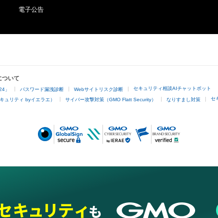
電子公告
について
セキュリティ相談AIチャットボット
24」
パスワード漏洩診断
Webサイトリスク診断
セ
キュリティ byイエラエ）
サイバー攻撃対策（GMO Flatt Security）
なりすまし対策