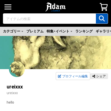
カテゴリー
プレミアム
特集・イベント
ランキング
ギャラリ
プロフィール編集
シェア
ureixxx
ureixxx
hello