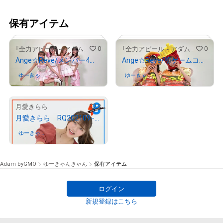
保有アイテム
0
0
「全力アピール～アダムシアター～」NFTストア
「全力アピール～アダムシアター～」NFTストア
Ange☆Reve/メンバー4人のサイン入り“大喜利”写真
Ange☆Reve/罰ゲームコスプレの松本みいな＆小泉かのんのサイン入り写真
ゆーきゃん
さんが保有中
ゆーきゃん
さんが保有中
きゃん
きゃん
# 1080/2000
# 1992/2000
3
月愛きらら
月愛きらら RQ202109−08
ゆーきゃん
さんが保有中
きゃん
Adam byGMO
ゆーきゃんきゃん
保有アイテム
ログイン
新規登録はこちら