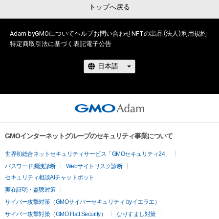
トップへ戻る
Adam byGMOについて
ヘルプ
お問い合わせ
NFTの出品（法人）
利用規約
特定商取引法に基づく表記
電子公告
GMOインターネットグループのセキュリティ事業について
世界初総合ネットセキュリティサービス「GMOセキュリティ24」
パスワード漏洩診断
Webサイトリスク診断
セキュリティ相談AIチャットボット
実在証明・盗聴対策
サイバー攻撃対策（GMOサイバーセキュリティ byイエラエ）
サイバー攻撃対策（GMO Flatt Security）
なりすまし対策