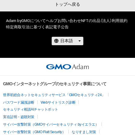
トップへ戻る
# 716/1000
Adam byGMOについて
ヘルプ
お問い合わせ
NFTの出品（法人）
利用規約
特定商取引法に基づく表記
電子公告
GMOインターネットグループのセキュリティ事業について
世界初総合ネットセキュリティサービス「GMOセキュリティ24」
パスワード漏洩診断
Webサイトリスク診断
セキュリティ相談AIチャットボット
実在証明・盗聴対策
サイバー攻撃対策（GMOサイバーセキュリティ byイエラエ）
サイバー攻撃対策（GMO Flatt Security）
なりすまし対策