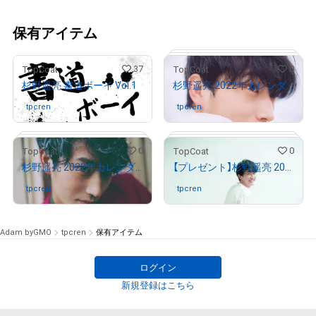
保有アイテム
37
0
TopCoat
TopCoat
杉野遥亮 書道ボーイ Vol.1
杉野遥亮 2022年カレンダー アザーカット Vol.1
tpcren
さんが保有中
tpcren
さんが保有中
# 67/100
0
0
TopCoat
TopCoat
杉野遥亮 2022年カレンダー アザーカット Vol.2
【プレゼント】杉野遥亮 2022年カレンダーアザーカット Vol.0
tpcren
さんが保有中
tpcren
さんが保有中
# 64/100
Adam byGMO
tpcren
保有アイテム
ログイン
新規登録はこちら