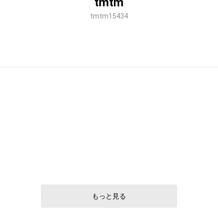
tmtm
tmtm15434
もっと見る