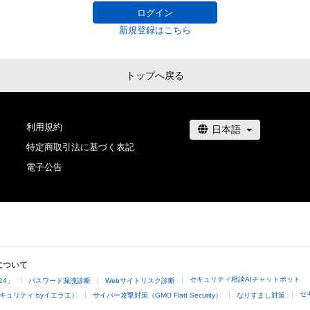
ログイン
新規登録はこちら
トップへ戻る
利用規約
特定商取引法に基づく表記
電子公告
について
セキュリティ相談AIチャットボット
24」
パスワード漏洩診断
Webサイトリスク診断
セ
キュリティ byイエラエ）
サイバー攻撃対策（GMO Flatt Security）
なりすまし対策