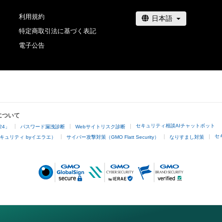
利用規約
特定商取引法に基づく表記
電子公告
について
セキュリティ相談AIチャットボット
24」
パスワード漏洩診断
Webサイトリスク診断
セ
キュリティ byイエラエ）
サイバー攻撃対策（GMO Flatt Security）
なりすまし対策