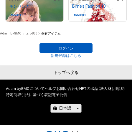
キンセンカ
Birne’s Fashion 10
# 9/10
taro888
さんが保有中
taro888
さんが保有中
Adam byGMO
taro888
保有アイテム
ログイン
新規登録はこちら
トップへ戻る
Adam byGMOについて
ヘルプ
お問い合わせ
NFTの出品（法人）
利用規約
特定商取引法に基づく表記
電子公告