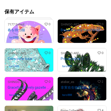
保有アイテム
0
0
7177 Select
SHINGO ART
春を待つ猫
Brave & lovely monitor lizard ♡
taro888
さんが保有中
taro888
さんが保有中
0
0
SHINGO ART
SHINGO ART
Calm polar bear ♡
Proud zebra ♡
# 474/8980
taro888
さんが保有中
taro888
さんが保有中
0
2
SHINGO ART
atelier_es
Graceful & lovely gazelle ♡
非実在生物図鑑6 キンツギトカゲ
taro888
さんが保有中
taro888
さんが保有中
6
4
画々市
Birne Collection