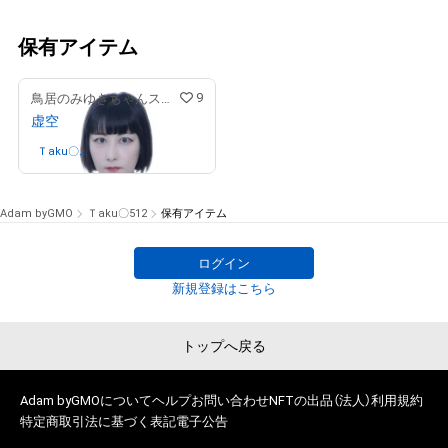
保有アイテム
9
鳥居のみゆきちゃんストア
虚空
Ｔaku〇
さんが保有中
512
Adam byGMO
Ｔaku〇512
保有アイテム
ログイン
新規登録はこちら
トップへ戻る
Adam byGMOについて
ヘルプ
お問い合わせ
NFTの出品（法人）
利用規約
特定商取引法に基づく表記
電子公告