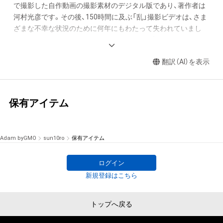
で撮影した自作動画の撮影素材のデジタル版であり、著作者は
河村光彦です。その後、150時間に及ぶ「乱」撮影ビデオは、さま
ざまな不幸な状況のために何年にもわたって失われていまし
た。それが今発見されましたが、そのうち70時間だけがデジタ
ル化されています。残りの80時間をデジタル化するために、70
翻訳（AI）を表示
時間の資料がデジタルアートNFTに変換されて販売していま
opensea.io/collection/kurosawa
100〜200秒のNFT動画をオークションにかけているので、購入
保有アイテム
して所有することができます。

購入後はAdamで転売が可能です。
Adam byGMO
sun10ro
保有アイテム
ログイン
新規登録はこちら
トップへ戻る