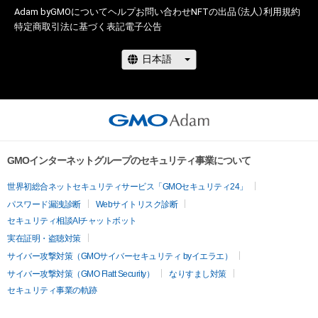
Adam byGMOについて
ヘルプ
お問い合わせ
NFTの出品（法人）
利用規約
特定商取引法に基づく表記
電子公告
GMOインターネットグループのセキュリティ事業について
世界初総合ネットセキュリティサービス「GMOセキュリティ24」
パスワード漏洩診断
Webサイトリスク診断
セキュリティ相談AIチャットボット
実在証明・盗聴対策
サイバー攻撃対策（GMOサイバーセキュリティ byイエラエ）
サイバー攻撃対策（GMO Flatt Security）
なりすまし対策
セキュリティ事業の軌跡