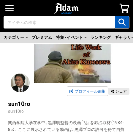
カテゴリー
プレミアム
特集・イベント
ランキング
ギャラリ
プロフィール編集
シェア
sun10ro
sun10ro
関西学院大学在学中、黒澤明監督の映画「乱」を独占取材（1984-
85）。ここに展示されている動画は、黒澤プロの許可を得て自費