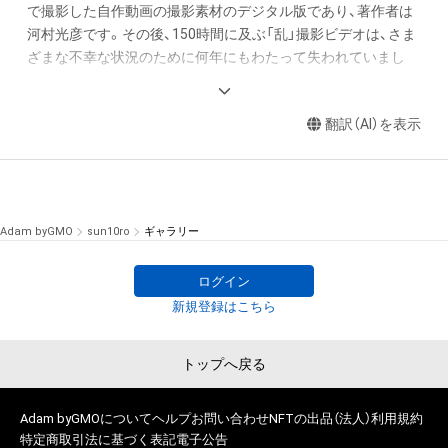
で撮影した自作動画の撮影素材のデジタル版であり、著作者は
河村光彦です。その後、150時間に及ぶ「乱」撮影ビデオは、さま
ざまな不幸な状況のために何年にもわたって失われていまし
た。それが今発見されましたが、そのうち70時間だけがデジタ
ル化されています。残りの80時間をデジタル化するために、70
翻訳（AI）を表示
時間の資料がデジタルアートNFTに変換されて販売していま
opensea.io/collection/kurosawa
100〜200秒のNFT動画をオークションにかけているので、購入
して所有することができます。

Adam byGMO
sun10ro
ギャラリー
購入後はAdamで転売が可能です。
ログイン
新規登録はこちら
トップへ戻る
Adam byGMOについて
ヘルプ
お問い合わせ
NFTの出品（法人）
利用規約
特定商取引法に基づく表記
電子公告