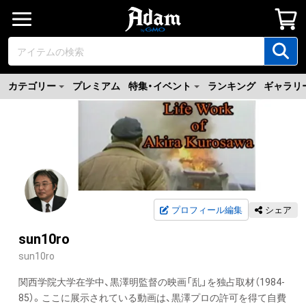
カテゴリー
プレミアム
特集・イベント
ランキング
ギャラリ
プロフィール編集
シェア
sun10ro
sun10ro
関西学院大学在学中、黒澤明監督の映画「乱」を独占取材（1984-
85）。ここに展示されている動画は、黒澤プロの許可を得て自費