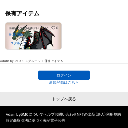
保有アイテム
0
Random Creature Collection
RCC088
スグルージ
さんが保有中
Adam byGMO
スグルージ
保有アイテム
ログイン
新規登録はこちら
トップへ戻る
Adam byGMOについて
ヘルプ
お問い合わせ
NFTの出品（法人）
利用規約
特定商取引法に基づく表記
電子公告