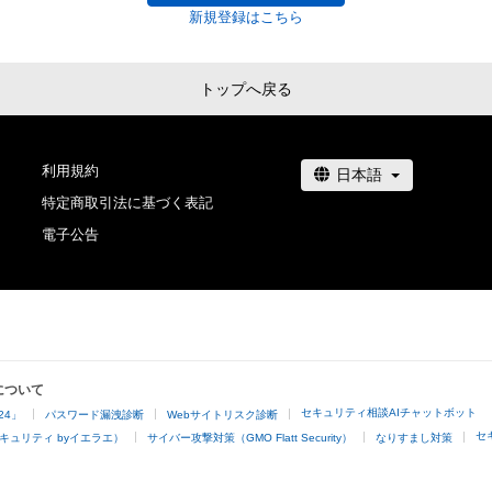
新規登録はこちら
トップへ戻る
利用規約
特定商取引法に基づく表記
電子公告
について
セキュリティ相談AIチャットボット
24」
パスワード漏洩診断
Webサイトリスク診断
セ
キュリティ byイエラエ）
サイバー攻撃対策（GMO Flatt Security）
なりすまし対策